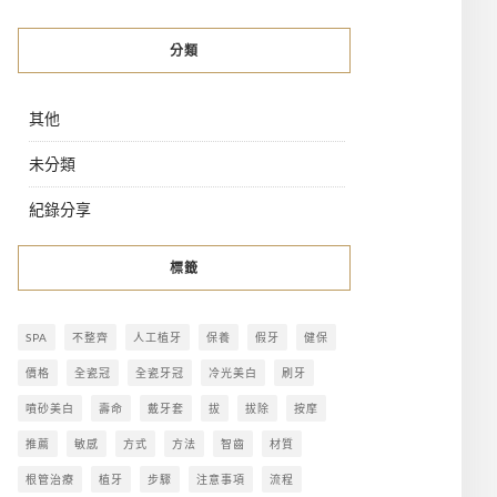
分類
其他
未分類
紀錄分享
標籤
SPA
不整齊
人工植牙
保養
假牙
健保
價格
全瓷冠
全瓷牙冠
冷光美白
刷牙
噴砂美白
壽命
戴牙套
拔
拔除
按摩
推薦
敏感
方式
方法
智齒
材質
根管治療
植牙
步驟
注意事項
流程