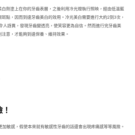
美白劑塗上在你的牙齒表層，之後利用冷光燈執行照映，經由低溫藍
跟斑點，因而到達牙齒美白的效用。冷光美白需要進行大約2到3次，
還令人訝異，發現牙齒變透亮，使笑容更為自信。然而進行完牙齒美
別注意，才能夠到達保養、維持效果。
。
險！
得更加敏感，假使本來就有敏感性牙齒的話還會出現疼痛感等等風險。