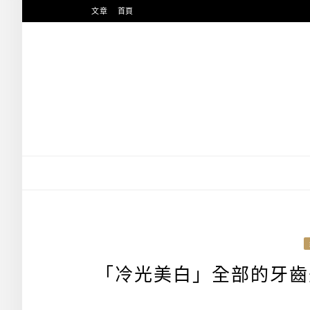
跳
文章
首頁
至
主
要
內
容
「冷光美白」全部的牙齒