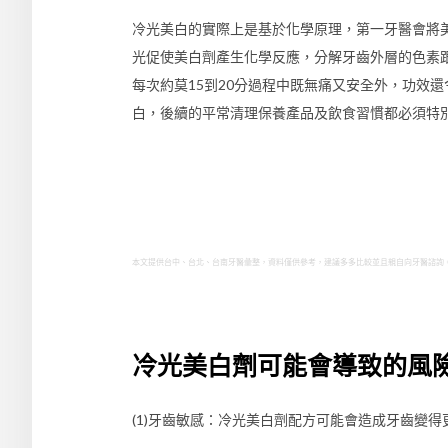
冷光美白的實際上是基於化學原理，第一牙醫會將
光促使美白劑產生化學反應，分解牙齒外層的色素
每次約莫15到20分過程中既無痛又安全外，功效
白，後續的平常清理保養產品及飲食習慣都必須特
本文提供台中、台北、台南牙醫彙整，資料僅供參考，建議多多比較並且親自向牙醫諮詢
冷光美白劑可能會導致的風
(1)牙齒敏感：冷光美白劑配方可能會造成牙齒變