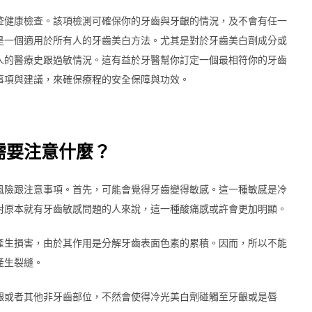
腔健康檢查。該項檢測可確保你的牙齒與牙齦的情況，及不會有任一
是一個適用於所有人的牙齒美白方法。尤其是對於牙齒美白劑成分或
人的醫療史跟過敏情況。這有益於牙醫幫你訂定一個最相符你的牙齒
事項與建議，來確保療程的安全保障與功效。
需要注意什麼？
風險跟注意事項。首先，可能會覺得牙齒變得敏感。這一種敏感是冷
對原本就有牙齒敏感問題的人來說，這一種酸痛感或許會更加明顯。
產生損害，由於其作用是分解牙齒表面色素的累積。因而，所以不能
產生裂縫。
齦或者其他非牙齒部位，不然會使得冷光美白劑碰觸至牙齦或是唇