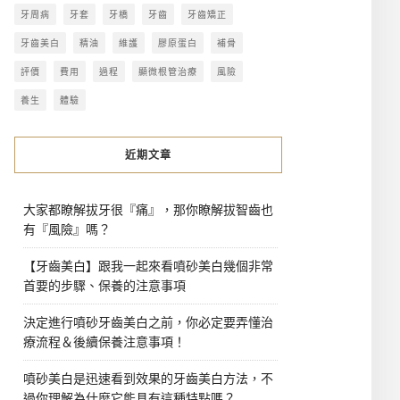
牙周病
牙套
牙橋
牙齒
牙齒矯正
牙齒美白
精油
維護
膠原蛋白
補骨
評價
費用
過程
顯微根管治療
風險
養生
體驗
近期文章
大家都瞭解拔牙很『痛』，那你瞭解拔智齒也
有『風險』嗎？
【牙齒美白】跟我一起來看噴砂美白幾個非常
首要的步驟、保養的注意事項
決定進行噴砂牙齒美白之前，你必定要弄懂治
療流程＆後續保養注意事項！
噴砂美白是迅速看到效果的牙齒美白方法，不
過你理解為什麼它能具有這種特點嗎？