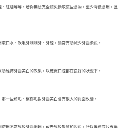
哩、紅酒等等。若你無法完全避免攝取這些食物，至少降低食用，且
用漱口水、軟毛牙刷刷牙、牙線，通常有助減少牙齒染色。
幫助維持牙齒美白的效果，以確保口腔都在良好的狀況下。
，那一些菸垢、檳榔垢對牙齒美白會有很大的負面改變。
劑使用不當導致牙齒損壞，或者導致敏感和脫色，所以推薦尋找專業