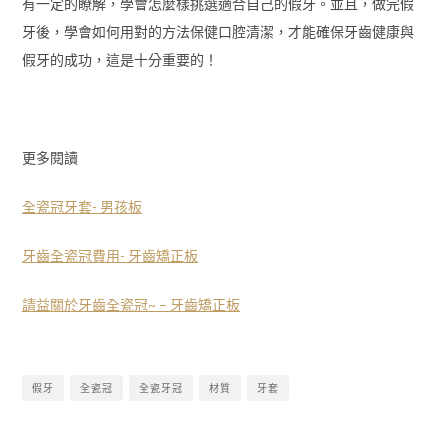
有一定的瞭解，學會怎麼樣挑選適合自己的假牙。並且，做完假
牙後，學會如何用對的方法保健口腔清潔，才能確保牙齒健康與
假牙的成功，這是十分重要的！
更多閱讀
全瓷冠牙套- 男孩板
牙齒全瓷冠費用- 牙齒矯正板
請益關於牙齒全瓷冠~ – 牙齒矯正板
假牙
全瓷冠
全瓷牙冠
材質
牙套