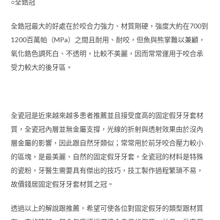
○全鋯冠
全鋯冠最大的好處在於咬合力強力、材質剛硬，強度大約在700到
1200百萬帕（MPa）之間且耐用、耐咬，但魚與熊掌難以兼顧，
氧化鋯色調死白、不透明，比較不美麗，因而常常運用于咬合承
受力較大的後牙區。
全瓷冠是近來越來越多患者推薦並且接受度高的固定假牙牙套材
質，全瓷冠內層並無金屬支撐，光線的折射與透射效果由於沒內
層金屬的影響，因此跟自然牙類似；常常用於前牙咬合壓力較小
的區塊，是最美麗、自然的固定假牙牙套。全瓷冠的材料是特殊
的瓷粉，牙醫生需要具有傑出的技巧，技工製作過程繁瑣不易，
故價錢居固定假牙牙套材質之冠。
透過以上的解說跟推薦，希望可使各位對固定假牙的類型跟材質