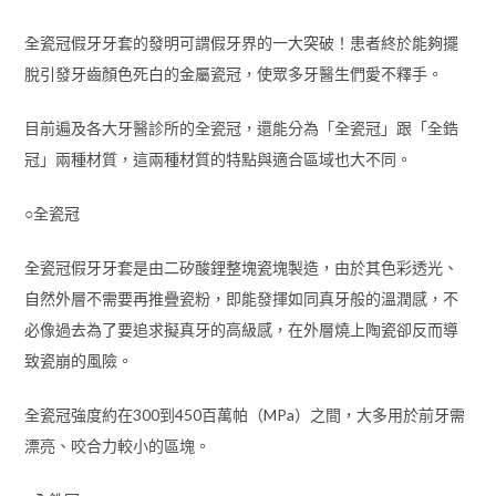
全瓷冠假牙牙套的發明可謂假牙界的一大突破！患者終於能夠擺
脫引發牙齒顏色死白的金屬瓷冠，使眾多牙醫生們愛不釋手。
目前遍及各大牙醫診所的全瓷冠，還能分為「全瓷冠」跟「全鋯
冠」兩種材質，這兩種材質的特點與適合區域也大不同。
○全瓷冠
全瓷冠假牙牙套是由二矽酸鋰整塊瓷塊製造，由於其色彩透光、
自然外層不需要再推疊瓷粉，即能發揮如同真牙般的溫潤感，不
必像過去為了要追求擬真牙的高級感，在外層燒上陶瓷卻反而導
致瓷崩的風險。
全瓷冠強度約在300到450百萬帕（MPa）之間，大多用於前牙需
漂亮、咬合力較小的區塊。