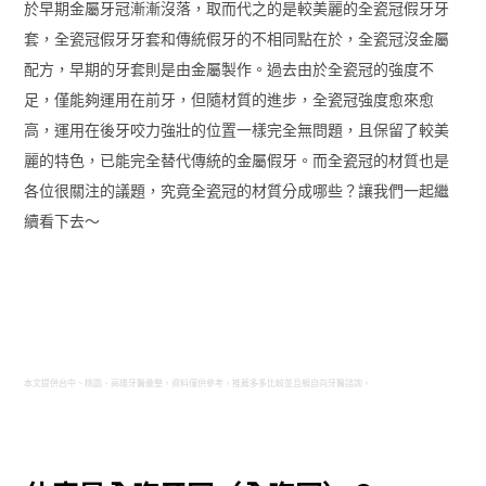
於早期金屬牙冠漸漸沒落，取而代之的是較美麗的全瓷冠假牙牙
套，全瓷冠假牙牙套和傳統假牙的不相同點在於，全瓷冠沒金屬
配方，早期的牙套則是由金屬製作。過去由於全瓷冠的強度不
足，僅能夠運用在前牙，但隨材質的進步，全瓷冠強度愈來愈
高，運用在後牙咬力強壯的位置一樣完全無問題，且保留了較美
麗的特色，已能完全替代傳統的金屬假牙。而全瓷冠的材質也是
各位很關注的議題，究竟全瓷冠的材質分成哪些？讓我們一起繼
續看下去～
本文提供台中、桃園、高雄牙醫彙整，資料僅供參考，推薦多多比較並且親自向牙醫諮詢。