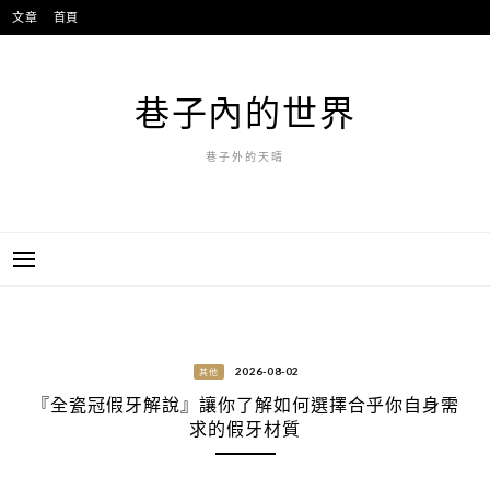
跳
文章
首頁
至
主
要
巷子內的世界
內
容
巷子外的天晴
2026-08-02
其他
『全瓷冠假牙解說』讓你了解如何選擇合乎你自身需
求的假牙材質