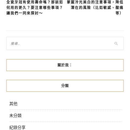
全瓷牙冠有使用壽命嗎？那該如
掌握冷光美白的注意事項，降低
文
何用的更久？要注意哪些事項？
潛在的風險（比如敏感、酸痛
章
讓我們一同來探討～
等）
導
覽
關於我：
分類
其他
未分類
紀錄分享