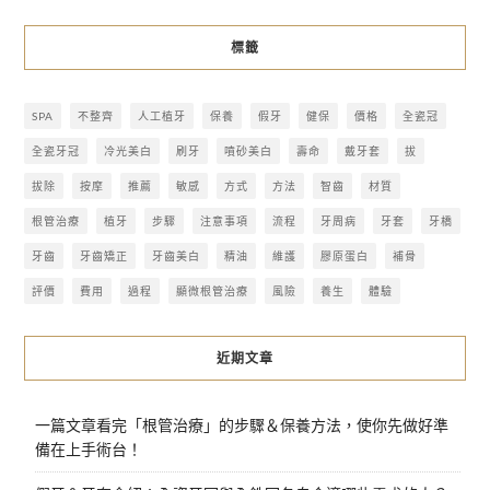
標籤
SPA
不整齊
人工植牙
保養
假牙
健保
價格
全瓷冠
全瓷牙冠
冷光美白
刷牙
噴砂美白
壽命
戴牙套
拔
拔除
按摩
推薦
敏感
方式
方法
智齒
材質
根管治療
植牙
步驟
注意事項
流程
牙周病
牙套
牙橋
牙齒
牙齒矯正
牙齒美白
精油
維護
膠原蛋白
補骨
評價
費用
過程
顯微根管治療
風險
養生
體驗
近期文章
一篇文章看完「根管治療」的步驟＆保養方法，使你先做好準
備在上手術台！