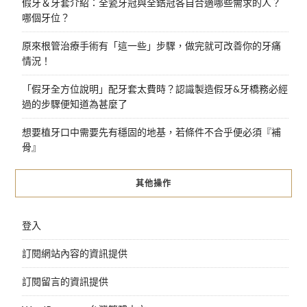
假牙＆牙套介紹：全瓷牙冠與全鋯冠各自合適哪些需求的人？
哪個牙位？
原來根管治療手術有「這一些」步驟，做完就可改善你的牙痛
情況！
「假牙全方位說明」配牙套太費時？認識製造假牙&牙橋務必經
過的步驟便知道為甚麼了
想要植牙口中需要先有穩固的地基，若條件不合乎便必須『補
骨』
其他操作
登入
訂閱網站內容的資訊提供
訂閱留言的資訊提供