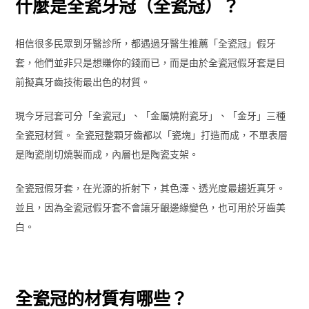
什麼是全瓷牙冠（全瓷冠）？
相信很多民眾到牙醫診所，都遇過牙醫生推薦「全瓷冠」假牙
套，他們並非只是想賺你的錢而已，而是由於全瓷冠假牙套是目
前擬真牙齒技術最出色的材質。
現今牙冠套可分「全瓷冠」、「金屬燒附瓷牙」、「金牙」三種
全瓷冠材質。 全瓷冠整顆牙齒都以「瓷塊」打造而成，不單表層
是陶瓷削切燒製而成，內層也是陶瓷支架。
全瓷冠假牙套，在光源的折射下，其色澤、透光度最趨近真牙。
並且，因為全瓷冠假牙套不會讓牙齦邊緣變色，也可用於牙齒美
白。
全瓷冠的材質有哪些？