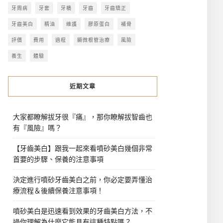
牙周病
牙套
牙橋
牙齒
牙齒矯正
牙齒美白
精油
維護
膠原蛋白
補骨
評價
費用
過程
顯微根管治療
風險
養生
體驗
近期文章
大家都瞭解拔牙很『痛』，那你瞭解拔智齒也
有『風險』嗎？
【牙齒美白】跟我一起來看噴砂美白幾個非常
首要的步驟、保養的注意事項
決定進行噴砂牙齒美白之前，你必定要弄懂治
療流程＆後續保養注意事項！
噴砂美白是迅速看到效果的牙齒美白方法，不
過你理解為什麼它能具有這種特點嗎？