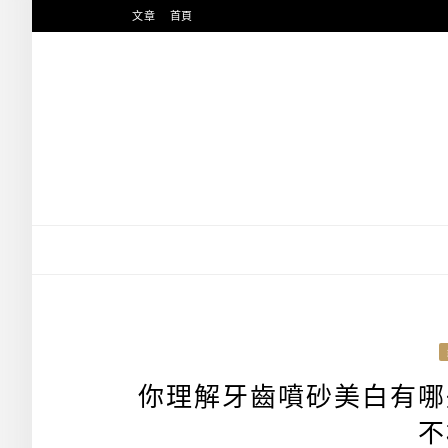
跳
文章
首頁
至
主
要
內
容
你理解牙齒噴砂美白有哪
不