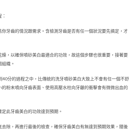
程：
估你牙齒的情況跟需求。含檢測牙齒是否有任一個狀況要先搞定，才
乾燥，以確保噴砂美白最適合的功效，故這個步驟也很重要，接著要
圍組織。
到40分的過程之中，比傳統的洗牙噴砂美白大致上不會有任一個不舒
小的粉末噴向牙齒表面、使用高壓水柱向牙齦的衝擊會有微微出血的
確定此牙齒美白的功效達到預期。
底去除，再進行最後的檢查，確保牙齒美白有無達到預期效果，隨後