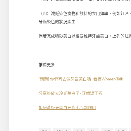
（四）減低染色食物和飲料的食用頻率，例如紅酒
牙齒染色的狀況產生。
倘若完成噴砂美白以後要維持牙齒美白，上列的注
推薦更多
[問題] 你們有去做牙齒美白嗎- 看板WomenTalk
分享終於去冷光美白了- 牙齒矯正板
拒絕黃板牙美白牙齒小心副作用