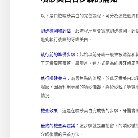
以下是口腔噴砂美白的完善過程，可分為這幾個流
初步檢測和評估：
此流程牙醫會實施初步檢測，評
能夠執行後續的牙齒美白。
執行前的準備步驟：
起始以前牙齒一般會被清潔和
于牙齒周圍覆蓋一層膠片，這方式是為維護牙齒周
執行噴砂美白：
為最焦點的流程，於此牙齒美白30
服感，因為利用專業的噴砂儀器，將矽砂粒子等微
情況。
檢查效果：
這是在噴砂美白完成後的步驟，牙醫會
最終的檢查與建議：
這步驟就是要把留下的噴砂徹
介紹後續的保養方法。