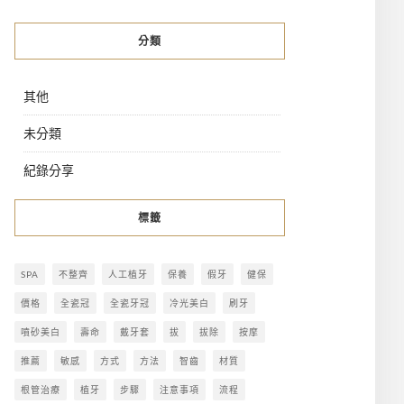
分類
其他
未分類
紀錄分享
標籤
SPA
不整齊
人工植牙
保養
假牙
健保
價格
全瓷冠
全瓷牙冠
冷光美白
刷牙
噴砂美白
壽命
戴牙套
拔
拔除
按摩
推薦
敏感
方式
方法
智齒
材質
根管治療
植牙
步驟
注意事項
流程