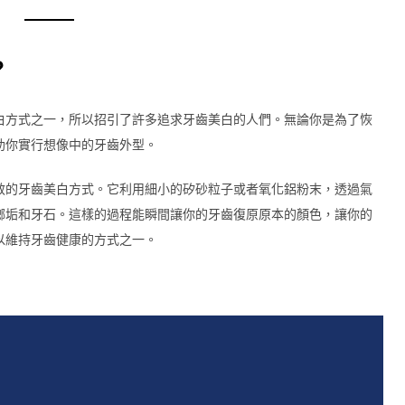
？
白方式之一，所以招引了許多追求牙齒美白的人們。無論你是為了恢
助你實行想像中的牙齒外型。
效的牙齒美白方式。它利用細小的矽砂粒子或者氧化鋁粉末，透過氣
榔垢和牙石。這樣的過程能瞬間讓你的牙齒復原原本的顏色，讓你的
以維持牙齒健康的方式之一。