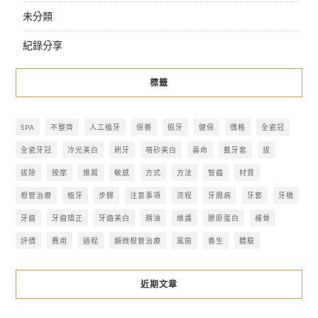
未分類
紀錄分享
標籤
SPA
不整齊
人工植牙
保養
假牙
健保
價格
全瓷冠
全瓷牙冠
冷光美白
刷牙
噴砂美白
壽命
戴牙套
拔
拔除
按摩
推薦
敏感
方式
方法
智齒
材質
根管治療
植牙
步驟
注意事項
流程
牙周病
牙套
牙橋
牙齒
牙齒矯正
牙齒美白
精油
維護
膠原蛋白
補骨
評價
費用
過程
顯微根管治療
風險
養生
體驗
近期文章