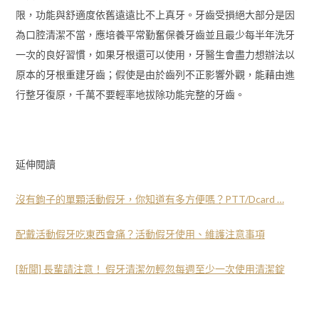
限，功能與舒適度依舊遠遠比不上真牙。牙齒受損絕大部分是因
為口腔清潔不當，應培養平常勤奮保養牙齒並且最少每半年洗牙
一次的良好習慣，如果牙根還可以使用，牙醫生會盡力想辦法以
原本的牙根重建牙齒；假使是由於齒列不正影響外觀，能藉由進
行整牙復原，千萬不要輕率地拔除功能完整的牙齒。
延伸閱讀
沒有鉤子的單顆活動假牙，你知道有多方便嗎？PTT/Dcard …
配戴活動假牙吃東西會痛？活動假牙使用、維護注意事項
[新聞] 長輩請注意！ 假牙清潔勿輕忽每週至少一次使用清潔錠