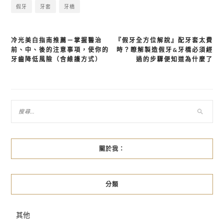
假牙
牙套
牙橋
冷光美白指南推薦－掌握醫治
『假牙全方位解說』配牙套太費
文
前、中、後的注意事項，使你的
時？瞭解製造假牙&牙橋必須經
章
牙齒降低風險（含維護方式）
過的步驟便知道為什麼了
導
覽
關於我：
分類
其他