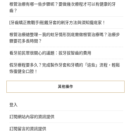
根管治療有哪一些步驟呢？要做幾次療程才可以有健康的牙
齒？
[牙齒矯正教戰手冊]戴牙套的刷牙方法與須知攏底家！
根管治療總整理－我的蛀牙情形到底需做根管治療嗎？治療步
驟要花多長時間？
看牙前民眾很關心的議題：拔牙拔智齒的費用
假牙療程要多久？完成製作牙套和牙橋的「這些」流程，輕鬆
恢復健全口腔！
其他操作
登入
訂閱網站內容的資訊提供
訂閱留言的資訊提供