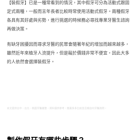
【裝假牙】已是一種常看到的情況，其中假牙可分為活動式跟固
定式兩種，一般而言年長者比較時常使用活動式假牙。兩種假牙
各具有其好處與劣勢，進行挑選的時候務必尋找專業牙醫生諮詢
再做決策。
有缺牙困擾因而尋求牙醫的民眾會隨著年紀的增加而越來越多，
雖然近年來植牙人流提升，但是礙於價錢非常不便宜，因此大多
的人依然會選擇裝假牙。
本文提供台中、台北、桃園牙醫彙整，資料僅供參考，推薦多多比較並且親自向牙醫詢問。