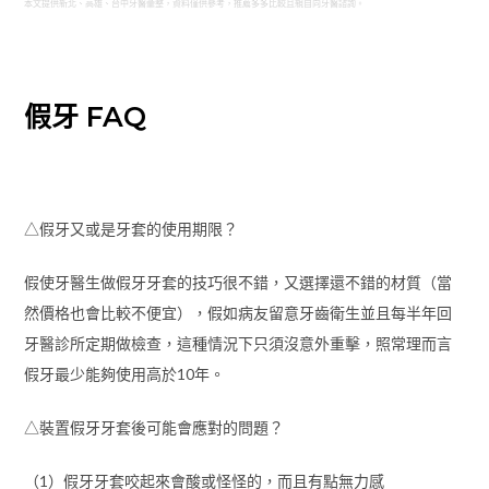
本文提供新北、高雄、台中牙醫彙整，資料僅供參考，推薦多多比較且親自向牙醫諮詢。
假牙 FAQ
△假牙又或是牙套的使用期限？
假使牙醫生做假牙牙套的技巧很不錯，又選擇還不錯的材質（當
然價格也會比較不便宜），假如病友留意牙齒衛生並且每半年回
牙醫診所定期做檢查，這種情況下只須沒意外重擊，照常理而言
假牙最少能夠使用高於10年。
△裝置假牙牙套後可能會應對的問題？
（1）假牙牙套咬起來會酸或怪怪的，而且有點無力感