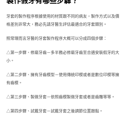
製作假牙有哪些步驟？
牙套的製作程序根據使用的材質跟不同的病友，製作方式以及價
格差別非常大，務必先請牙醫生評估最適合的牙套類別。
照常理而言牙醫的牙套製作程序大概可以分成四個步驟：
△第一步驟、修磨牙齒－多半務必修磨牙齒至合適安裝假牙的大
小。
△第二步驟、擁有牙齒模型－使用傳統印模或者是數位印模等擁
有齒模。
△第三步驟、製做牙套－依照齒模製做牙套或者是齒雕等等。
△第四步驟、試戴牙套－試戴牙套之後調節位置跟黏。