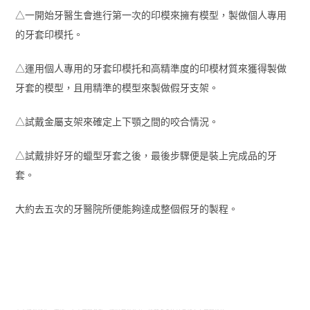
△一開始牙醫生會進行第一次的印模來擁有模型，製做個人專用
的牙套印模托。
△運用個人專用的牙套印模托和高精準度的印模材質來獲得製做
牙套的模型，且用精準的模型來製做假牙支架。
△試戴金屬支架來確定上下顎之間的咬合情況。
△試戴排好牙的蠟型牙套之後，最後步驟便是裝上完成品的牙
套。
大約去五次的牙醫院所便能夠達成整個假牙的製程。