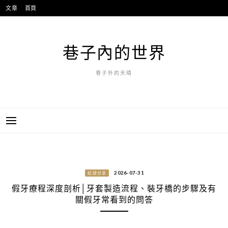
跳
文章
首頁
至
主
要
巷子內的世界
內
容
巷子外的天晴
2026-07-31
紀錄分享
假牙療程深度剖析│牙套製造流程、裝牙橋的步驟及有
關假牙常看到的問答