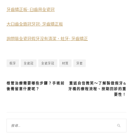
牙齒矯正板- 臼齒用全瓷冠
大臼齒全鋯冠牙冠- 牙齒矯正板
詢問裝全瓷冠假牙沒有清潔、蛀牙- 牙齒矯正
假牙
全瓷冠
全瓷牙冠
材質
牙套
根管治療需要哪些步驟？手術前
重返自信微笑～了解製做假牙&
文
後需留意什麼呢？
牙橋的療程流程、按期回診的重
章
要性！
導
覽