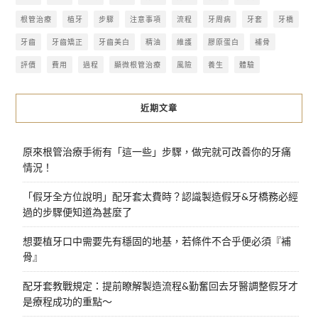
根管治療
植牙
步驟
注意事項
流程
牙周病
牙套
牙橋
牙齒
牙齒矯正
牙齒美白
精油
維護
膠原蛋白
補骨
評價
費用
過程
顯微根管治療
風險
養生
體驗
近期文章
原來根管治療手術有「這一些」步驟，做完就可改善你的牙痛
情況！
「假牙全方位說明」配牙套太費時？認識製造假牙&牙橋務必經
過的步驟便知道為甚麼了
想要植牙口中需要先有穩固的地基，若條件不合乎便必須『補
骨』
配牙套教戰規定：提前瞭解製造流程&勤奮回去牙醫調整假牙才
是療程成功的重點～