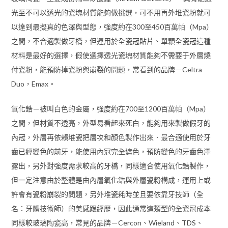
光至不可以透光的瓷塊材質能夠做挑選，可不用再外堆瓷粉就可
以達到最擬真的色澤與型態，強度約在300至450百萬帕（Mpa）
之間，不合適製做牙橋，但運用於全瓷冠貼片、單顆全瓷冠這種
材料是最好的選擇，假使選擇透光瓷塊材質能夠不需要于外層燒
付瓷粉，能預防掉瓷粉與崩裂的問題，常看到的品牌－Celtra
Duo，Emax。
氧化鋯－被叫白色的金屬，強度約在700至1200百萬帕（Mpa）
之間，但材質不透亮，外型易看起來死白，能夠用來製做假牙的
內冠，外層再依賴堆瓷把層次和顏色製作出來．最合適使用於牙
齒已經變色的前牙，能使用內冠完全遮色，預防變色的牙齒色澤
露出，另外對強度需求較高的牙橋，同樣適合使用氧化鋯製作，
但一定注意由於整體是由內層氧化鋯與外層瓷粉構成，運用上或
許會有瓷粉崩裂的問題，另外堆瓷耗時並且要依靠牙技師（全
名：牙體技術師）的美感跟經歷，因此通常這類型的全瓷冠成本
同樣較玻璃陶瓷高，常見的品牌－Cercon、Wieland、TDS、