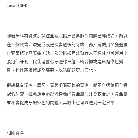
Lava（3M）。
隨著牙科材質進步過往全瓷冠假牙套易脆的問題已經改進，所以
在一般根管治療完成或是損害過多的牙齒，都推薦使用全瓷冠假
牙套來修復其美觀。缺牙部分假如無法執行人工植牙也可運用全
瓷冠假牙套。假使老舊假牙邊緣已經不密合抑或是已經染色變
黑，也推薦換掉成全瓷冠，以防問題更加惡化。
假設具有深咬、磨牙、喜愛咀嚼硬物的習慣，就不合適使用全瓷
冠假牙套，推薦運用不影響身體的貴金屬假牙會較合適。貴金屬
並不會促成牙齦染色的問題，美觀上也可以達到一定水平。
相關資料