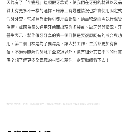
因為有了「全瓷冠」這項假牙款式，使我們在牙冠的材質以及品
質上有更多不一樣的選擇。臨床上有幾種情況也許會使用固定式
假牙牙套，譬如意外衝撞引發牙齒斷裂、齲齒較深而需執行根管
治療，或因為長久運用牙齒而出現許多裂痕、缺牙等等情況。牙
醫生表示，製作假牙牙套的第一個目標是要復原既有的咬合與功
用，第二個目標是為了要漂亮，讓人於工作、生活都更加有自
信。不過你瞭解假牙除了全瓷冠以外，還有細分其它不同的材質
嗎？想了解更多全瓷冠的材質推薦你一定要繼續看下去！
本文提供台南、台南、高雄牙醫彙整，資料僅供參考，推薦多多比較並且親自向牙醫洽詢。