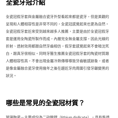
全瓷牙冠介紹
全瓷冠假牙套與金屬融合瓷牙外型看起來都是瓷牙，但是美觀的
呈現和人體相容性是非常不同的，全瓷冠感覺起來也更為自然。
全瓷冠假牙套近來受到越來越多人推薦，主要是由於全瓷冠假牙
套是運用全陶瓷所製作而成，內層完全無金屬支撐，因此光線的
折射、透射效用都跟自然牙齒相仿，假牙套感覺起來不會暗沈死
白，跟真牙很相似。同時牙醫生推薦全瓷冠假牙套的陶瓷材質跟
人體相容性高，不會出現金屬冷熱傳導導致牙齒敏感跡象，或者
是像金屬融合瓷牙使用幾年之後在趨近牙肉周圍引發牙齦變黑的
狀況。
哪些是常見的全瓷冠材質？
玻璃陶瓷－主要成份為二矽酸鋰（lithium disilicate），具有能透