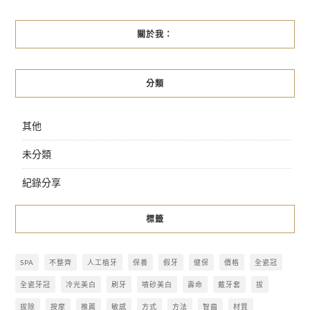
關於我：
分類
其他
未分類
紀錄分享
標籤
SPA
不整齊
人工植牙
保養
假牙
健保
價格
全瓷冠
全瓷牙冠
冷光美白
刷牙
噴砂美白
壽命
戴牙套
拔
拔除
按摩
推薦
敏感
方式
方法
智齒
材質