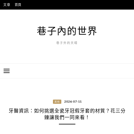
跳
文章
首頁
至
主
要
巷子內的世界
內
容
巷子外的天晴
2026-07-11
其他
牙醫資訊：如何挑選全瓷牙冠假牙套的材質？花三分
鐘讓我們一同來看！