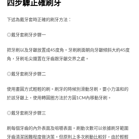
四步驟正確刷牙
下述為戴牙套時正確的刷牙方法：
◎戴牙套刷牙步驟一
把牙刷以及牙齦放置成45度角。牙刷刷面朝向牙齦傾斜大約45度
角，牙刷毛尖擺置在牙齒跟牙齦交界之處。
◎戴牙套刷牙步驟二
使用畫圓方式輕輕的刷。刷牙的時候別滑動牙刷，要小力溫和的
於該牙齦上，使用轉圓圈方法於方圓1CM內移動牙刷。
◎戴牙套刷牙步驟三
刷每個牙齒的內外表面及咀嚼表面。刷動次數可以依據刷牙範圍
牙齒清潔困難程度做決策。但原則上多次刷動比較好，由於輕輕