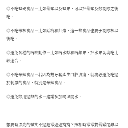
◎不吃堅硬食品－比如骨頭以及堅果，可以把骨頭及殼剔除之後
吃。
◎不吃帶核食品－比如話梅和紅棗，這一些食品也要于剔除核以
後吃。
◎避免各種的啃咬動作－比如啃水梨和啃蘋果，把水果切塊吃比
較適合。
◎不吃辛辣食品－若因為戴牙套產生口腔潰瘍，就務必避免吃過
於刺激的食品，特別是辛辣食品。
◎避免飲用過熱的水－建議多加喝溫開水。
想要有漂亮的微笑不過經常遮遮掩掩？照相時常常雙唇緊閉難以