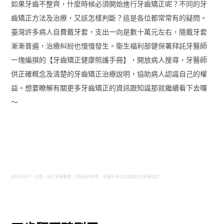
如果牙齒不整齊，什麼時候必須開始進行牙齒矯正呢？不同的牙
齒矯正方法及治療，又該怎樣判斷？這是各位都常常有的疑問。
臺灣許多病人自費戴牙套，支出一向是數十萬元左右，隨戴牙套
漸漸普遍，治療糾紛也慢慢發生。衛生福利部健保署拜託牙醫師
一塊編撰的【牙齒矯正健康照護手冊】，開放病人搜尋，牙醫師
供正確概念及清楚的牙齒矯正治療說明，協助病人認識自己的權
益。想要瞭解有關更多牙齒矯正的資訊跟知識那就繼續看下去囉
～
資料經台中、台南、新北牙醫彙整，資料僅供參考，推薦多多比較且親自向牙醫諮詢。