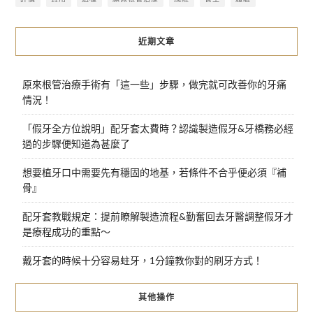
近期文章
原來根管治療手術有「這一些」步驟，做完就可改善你的牙痛
情況！
「假牙全方位說明」配牙套太費時？認識製造假牙&牙橋務必經
過的步驟便知道為甚麼了
想要植牙口中需要先有穩固的地基，若條件不合乎便必須『補
骨』
配牙套教戰規定：提前瞭解製造流程&勤奮回去牙醫調整假牙才
是療程成功的重點～
戴牙套的時候十分容易蛀牙，1分鐘教你對的刷牙方式！
其他操作