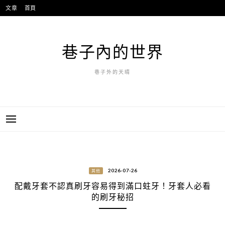
跳
文章
首頁
至
主
要
巷子內的世界
內
容
巷子外的天晴
2026-07-26
其他
配戴牙套不認真刷牙容易得到滿口蛀牙！牙套人必看
的刷牙秘招