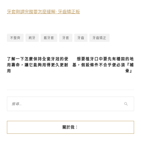
牙套剛調完酸要怎麼緩解- 牙齒矯正板
不整齊
刷牙
戴牙套
牙套
牙齒
牙齒矯正
了解一下怎麼保持全瓷牙冠的使
想要植牙口中要先有穩固的地
文
用壽命，讓它能夠用得更久更耐
基，假設條件不合乎便必須『補
章
用
骨』
導
覽
關於我：