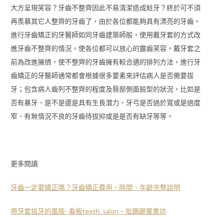
大方呈現笑容？牙齒不整齊因此不易清潔造成蛀牙？終於可不須
再羨慕其它人整齊的牙齒了，由於各位都能夠具有漂亮的牙齒。
進行牙齒矯正的牙醫師如同牙齒建築師般，使用戴牙套的方式改
進牙齒不整齊的情況，使各位都可以放心的露齒笑容。戴牙套之
前為改進擁擠，使不整齊的牙齒擁有較合適的排列方法，進行牙
齒矯正的牙醫師通常都會根據很多要素來評估病人是否需要拔
牙；包含病人齒列不整齊的程度及唇部側面臉型的狀況，比如是
否有暴牙、是不是還是具有生長潛力、牙弓是否過於寬或是過度
窄、有無情況不良的牙齒待拔抑或是是否有缺牙等等。
更多閱讀
牙齒一定要矯正嗎？牙齒矯正費用、時間、年齡完整說明
帶牙套拔牙的風險- 看板teeth_salon – 批踢踢實業坊