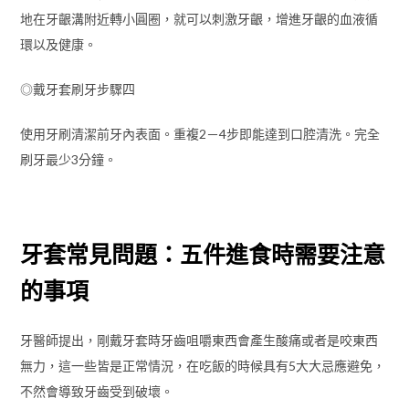
地在牙齦溝附近轉小圓圈，就可以刺激牙齦，增進牙齦的血液循
環以及健康。
◎戴牙套刷牙步驟四
使用牙刷清潔前牙內表面。重複2－4步即能達到口腔清洗。完全
刷牙最少3分鐘。
牙套常見問題：五件進食時需要注意
的事項
牙醫師提出，剛戴牙套時牙齒咀嚼東西會產生酸痛或者是咬東西
無力，這一些皆是正常情況，在吃飯的時候具有5大大忌應避免，
不然會導致牙齒受到破壞。