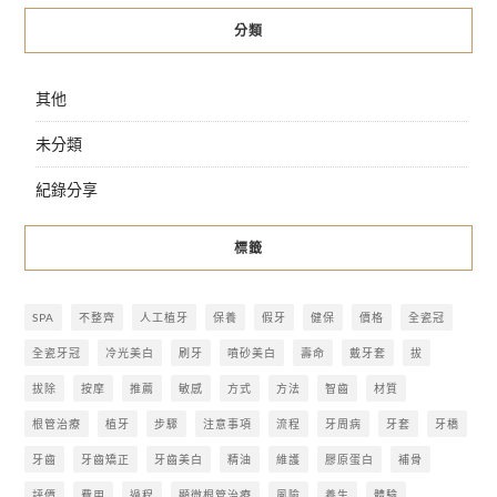
分類
其他
未分類
紀錄分享
標籤
SPA
不整齊
人工植牙
保養
假牙
健保
價格
全瓷冠
全瓷牙冠
冷光美白
刷牙
噴砂美白
壽命
戴牙套
拔
拔除
按摩
推薦
敏感
方式
方法
智齒
材質
根管治療
植牙
步驟
注意事項
流程
牙周病
牙套
牙橋
牙齒
牙齒矯正
牙齒美白
精油
維護
膠原蛋白
補骨
評價
費用
過程
顯微根管治療
風險
養生
體驗