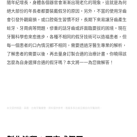
隨年紀增長，身體各個器官會漸漸出現老化的現象，這就是為何
絕大部份的年長者都要裝戴假牙的原因。另外，不當的使用牙齒
會引發外觀磨損，或口腔衛生習慣不好，長期下來易讓牙齒產生
蛀牙、牙周病等問題，慘重的話牙齒或許面臨要拔的困境。現在
牙醫科學愈來愈進步，各種不相同的假牙技術可以造福患者，但
每一個患者的口內情況都不相同，需要透過牙醫生專業的解析，
了解患者的需要以後，再去量身訂製合適的治療計畫。你曉得該
怎麼為自身選擇合適的假牙嗎？本文將一一為您做解答！
本文提供桃園、高雄、台南牙醫彙整，資料僅供參考，推薦多多比較且親自向牙醫詢問。