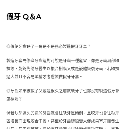
假牙 Q＆A
◎假使牙齒缺了一角是不是務必製造假牙牙套？
製造牙套需修磨牙齒這對可說是牙齒一種危害，像是牙齒局部缺
損等，能夠先請牙醫生以複合樹脂又或是嵌體恢復牙齒，若缺損
過大並且不容易填補才考慮製做假牙牙套。
◎牙齒如果被拔了又或是很久之前就缺牙了也都沒有製造假牙會
怎樣嗎？
倘若缺牙過久旁邊的牙齒就會往缺牙區傾倒，且咬牙也會往缺牙
區增長而出現咬合干擾，甚至於牙齒縫隙變大促成易塞牙而發生
蛀牙、牙周病等等，假設有牙齒因故拔除抑或是缺牙時，一定及