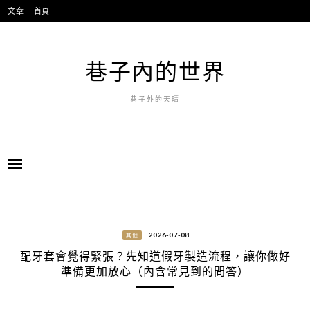
跳
文章
首頁
至
主
要
巷子內的世界
內
容
巷子外的天晴
2026-07-08
其他
配牙套會覺得緊張？先知道假牙製造流程，讓你做好
準備更加放心（內含常見到的問答）