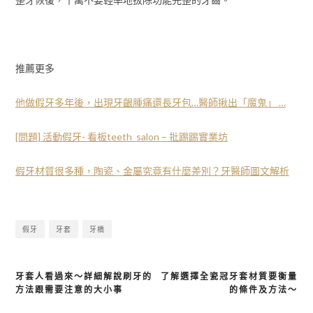
推薦更多
他做假牙多年後，出現牙齦腫痛還長牙包…醫師揪出「魔鬼」 …
[問題] 活動假牙- 看板teeth_salon – 批踢踢實業坊
假牙材質很多種，陶瓷、金屬究竟有什麼差別？牙醫師圖文解析
假牙
牙套
牙橋
牙套人看過來～詳細解說刷牙的
了解選擇全瓷冠牙套材質要衡量
文
方法跟需要注意的大小事
的條件及方法～
章