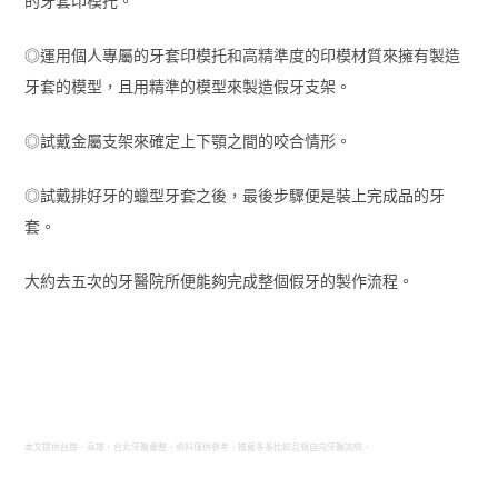
的牙套印模托。
◎運用個人專屬的牙套印模托和高精準度的印模材質來擁有製造
牙套的模型，且用精準的模型來製造假牙支架。
◎試戴金屬支架來確定上下顎之間的咬合情形。
◎試戴排好牙的蠟型牙套之後，最後步驟便是裝上完成品的牙
套。
大約去五次的牙醫院所便能夠完成整個假牙的製作流程。
本文提供台南、高雄、台北牙醫彙整，資料僅供參考，推薦多多比較且親自向牙醫詢問。