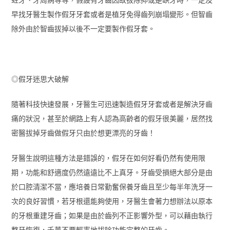
早找牙醫生製作假牙牙套或者是植牙免得齒列崩塌變形。但智齒
除外由於智齒拔掉以後不一定要製作假牙套。
◎假牙迷思大破解
隨著科技快速發展，牙醫生可迅速製造假牙牙套或者是解決牙齒
痛的狀況，甚至於網路上有人認為高齡者的假牙很美麗，居然找
密醫拔掉牙齒做假牙只由於想更漂亮的牙齒！
牙醫生說明這種方法是錯誤的，假牙在如何好看仍然有使用限
期，功能和舒適度仍然遠遠比不上真牙。牙齒受損絕大部分是由
於口腔清潔不當，應培養日常勤奮保養牙齒且至少每半年洗牙一
次的良好習慣，若牙根還能夠使用，牙醫生會著力想辦法以原本
的牙根重建牙齒；如果是由於齒列不正影響外型，可以藉由執行
整牙恢復，千萬不要輕率地拔除功能完整的牙齒。