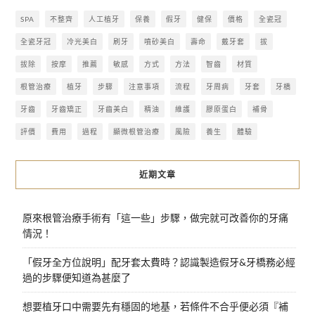
SPA
不整齊
人工植牙
保養
假牙
健保
價格
全瓷冠
全瓷牙冠
冷光美白
刷牙
噴砂美白
壽命
戴牙套
拔
拔除
按摩
推薦
敏感
方式
方法
智齒
材質
根管治療
植牙
步驟
注意事項
流程
牙周病
牙套
牙橋
牙齒
牙齒矯正
牙齒美白
精油
維護
膠原蛋白
補骨
評價
費用
過程
顯微根管治療
風險
養生
體驗
近期文章
原來根管治療手術有「這一些」步驟，做完就可改善你的牙痛
情況！
「假牙全方位說明」配牙套太費時？認識製造假牙&牙橋務必經
過的步驟便知道為甚麼了
想要植牙口中需要先有穩固的地基，若條件不合乎便必須『補