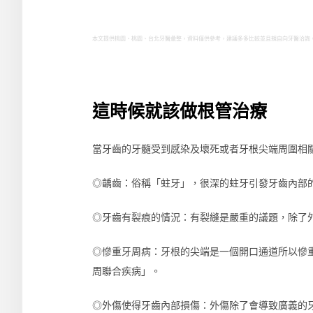
本文提供桃園、桃園、台北牙醫彙整，資料僅供參考，建議多多比較並且親自向牙醫洽詢
這時候就該做根管治療
當牙齒的牙髓受到感染及壞死或者牙根尖端周圍相
◎齲齒：俗稱「蛀牙」，很深的蛀牙引發牙齒內部
◎牙齒有裂痕的情況：有裂縫是嚴重的議題，除了
◎慘重牙周病：牙根的尖端是一個開口通道所以慘
周聯合疾病」。
◎外傷使得牙齒內部損傷：外傷除了會導致廣義的