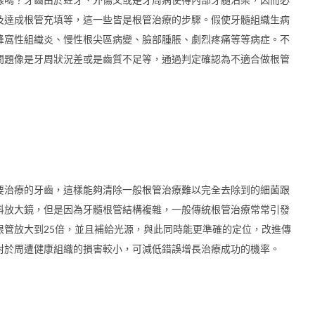
及達成根管充填等，這一些皆是根管治療的步驟。假使牙髓組織生病
蜂窩性組織炎、慢性根尖區病變、臉部腫脹、劇烈疼痛等等病症。不
問題像是牙周狀況差或是齒質不足等，通過判定確認為不適合做根管
要治療的牙齒，這樣能夠清除一般根管治療難以完全去除到的細菌跟
科放大鏡，但是因為牙髓根管結構複雜，一般傳統根管治療常常引發
根管放大到25倍，並且補給光源，與此同時能更準確的定位，改進傳
對於周遭健康組織的損害較小，可減低錯誤增長治療成功的機率。