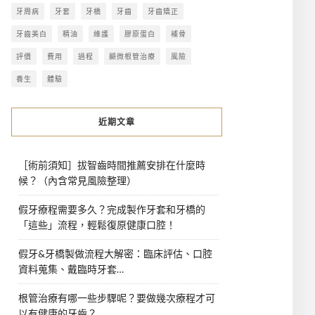
牙周病
牙套
牙橋
牙齒
牙齒矯正
牙齒美白
精油
維護
膠原蛋白
補骨
評價
費用
過程
顯微根管治療
風險
養生
體驗
近期文章
［術前須知］拔智齒時間推薦安排在什麼時
候？（內含常見風險整理）
假牙療程需要多久？完成製作牙套和牙橋的
「這些」流程，輕鬆復原健康口腔！
假牙&牙橋製做流程大解密：臨床評估、口腔
資料蒐集、戴臨時牙套…
根管治療有哪一些步驟呢？要做幾次療程才可
以有健康的牙齒？