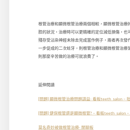
根管治療和顯微根管治療兩個相較，顯微根管治療
腔的狀況，治療時可以更精確的定位減低損傷，也
殘存受沾染神經未除去完成當作例子，兩者再次發
一步促成的二次蛀牙，則根管治療和顯微根管治療
則那麼辛苦做的治療可就浪費了。
延伸閱讀
[問題] 顯微根管治療問題請益- 看板teeth_salon 
[問題] 健保根管還是顯微根管? – 看板teeth_salon
莫名奇妙被做根管治療- 閒聊板