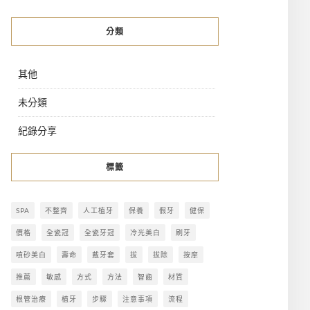
分類
其他
未分類
紀錄分享
標籤
SPA
不整齊
人工植牙
保養
假牙
健保
價格
全瓷冠
全瓷牙冠
冷光美白
刷牙
噴砂美白
壽命
戴牙套
拔
拔除
按摩
推薦
敏感
方式
方法
智齒
材質
根管治療
植牙
步驟
注意事項
流程