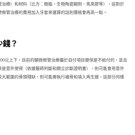
管治療）和材料（比方：樹脂、生物陶瓷糊劑、馬來膠等），這對於
使根管治療的費用加入牙套來運算的話則價格會再高一點。
少錢？
0000元上下，目前的顯微根管治療屬於自付項目健保是不給付的，並且
果是意外使得（依據醫師判斷和開立診斷證明書），則可能會用意外
較大範圍的骨頭殘缺，則可能需執行補骨和填入再生膜，這部分同樣
。