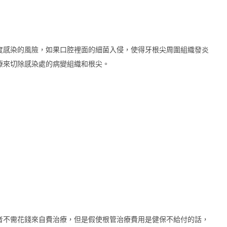
度感染的風險，如果口腔裡面的細菌入侵，使得牙根尖周圍組織發炎
療來切除感染處的病變組織和根尖。
者不需花錢來自費治療，但是假使根管治療費用是健保不給付的話，