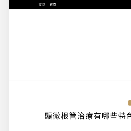
跳
文章
首頁
至
主
要
內
容
顯微根管治療有哪些特