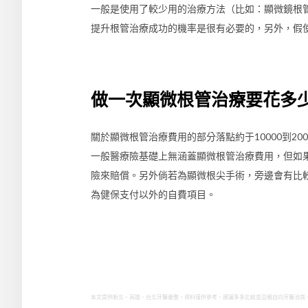
一般是使用了較少用的治療方法（比如：顯微鏡根
提升根管治療成功的機率是很有必要的，另外，假
做一次顯微根管治療要花多
關於顯微根管治療費用的部分落點約于10000到2
一般醫療險基礎上無涵蓋顯微根管治療費用，但如
險來賠償。另外倘若為顯微根尖手術，旁邊會有比
為健保支付以外的自費項目。
本文提供新北、高雄、台北牙醫彙整，資料僅供參考，建議多多比較並且親自向牙醫洽詢