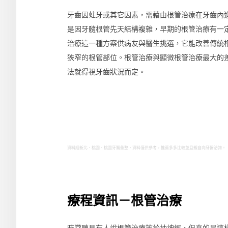
牙齒因蛀牙或其它因素，需藉由根管治療在牙齒內
是因牙髓根管先天結構複雜，早期的根管治療有一
治療這一種方案供病友與醫生挑選，它能改善傳統
狹窄的根管部位。根管治療與顯微根管治療最大的
法就得視牙齒狀況而定。
資料經新北、桃園、桃園牙醫彙整，資料僅供參考，推薦多多比較並且親自向牙醫洽詢。
療程資訊－根管治療
時常聽見有人說根管治療等於抽神經，但真的是這