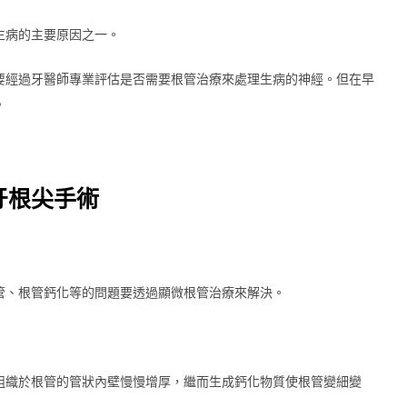
生病的主要原因之一。
要經過牙醫師專業評估是否需要根管治療來處理生病的神經。但在早
。
牙根尖手術
管、根管鈣化等的問題要透過顯微根管治療來解決。
組織於根管的管狀內壁慢慢增厚，繼而生成鈣化物質使根管變細變