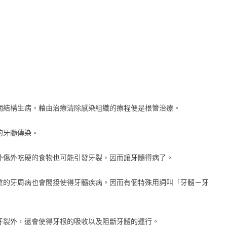
。
關結構生病，藉由治療清除感染組織的療程便是根管治療。
的牙髓傳染。
外傷外吃硬的食物也可能引發牙裂，因而讓
牙髓
得病了。
重的牙周病也會間接使得牙髓疾病。因而有個特殊用詞叫「牙髓－牙
牙裂外，還會使得牙根的吸收以及阻斷牙髓的運行。