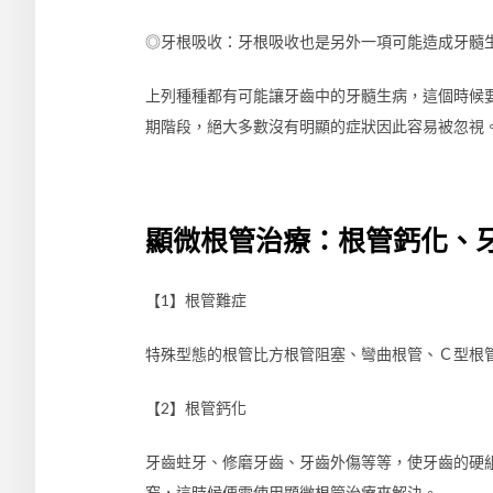
◎牙根吸收：牙根吸收也是另外一項可能造成牙髓
上列種種都有可能讓牙齒中的牙髓生病，這個時候
期階段，絕大多數沒有明顯的症狀因此容易被忽視
顯微根管治療：根管鈣化、
【1】根管難症
特殊型態的根管比方根管阻塞、彎曲根管、Ｃ型根
【2】根管鈣化
牙齒蛀牙、修磨牙齒、牙齒外傷等等，使牙齒的硬
窄，這時候便需使用顯微根管治療來解決。