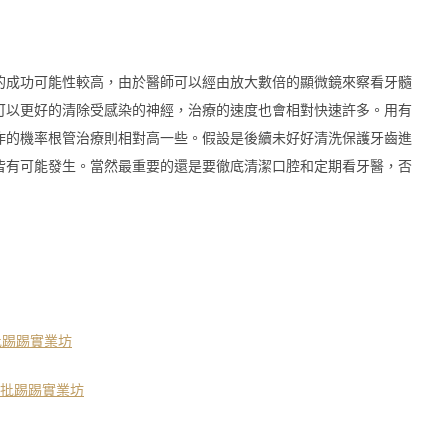
的成功可能性較高，由於醫師可以經由放大數倍的顯微鏡來察看牙髓
可以更好的清除受感染的神經，治療的速度也會相對快速許多。用有
作的機率根管治療則相對高一些。假設是後續未好好清洗保護牙齒進
皆有可能發生。當然最重要的還是要徹底清潔口腔和定期看牙醫，否
– 批踢踢實業坊
 – 批踢踢實業坊