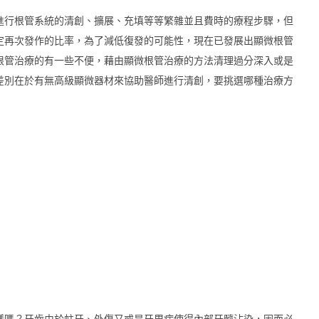
進行根管系統的清創、擴展、充填等等繁雜並且費時的療程步驟，但
定再次發作的比率，為了減低復發的可能性，現在已發展出顯微根管
根管治療的有一些不便，藉由顯微根管治療的方法清理過分深入或是
差別在於有無高級顯微器材來協助醫師進行清創，要挑選哪種治療方
樣嗎？牙齒由於蛀牙、外傷又或是牙周病使得內部牙髓沾染，因而必