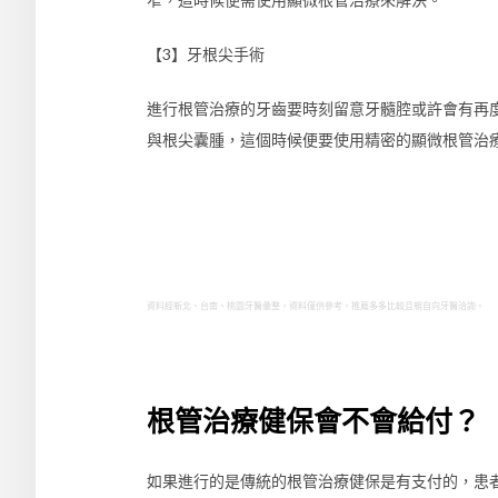
【3】牙根尖手術
進行根管治療的牙齒要時刻留意牙髓腔或許會有再
與根尖囊腫，這個時候便要使用精密的顯微根管治
資料經新北、台南、桃園牙醫彙整，資料僅供參考，推薦多多比較且親自向牙醫洽詢。
根管治療健保會不會給付？
如果進行的是傳統的根管治療健保是有支付的，患