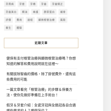
牙周病
牙套
牙橋
牙齒
牙齒矯正
牙齒美白
精油
維護
膠原蛋白
補骨
評價
費用
過程
顯微根管治療
風險
養生
體驗
近期文章
健保有支付根管治療與顯微根管治療嗎？你想
知道的解答和費用說明就在這裡～
有關拔除智齒的價格，除了掛號費外，還有這
些費用的可能
一篇文章看完「根管治療」的步驟＆保養方
法，使你先做好準備在上手術台！
假牙＆牙套介紹：全瓷牙冠與全鋯冠各自合適
哪些需求的人？哪個牙位？