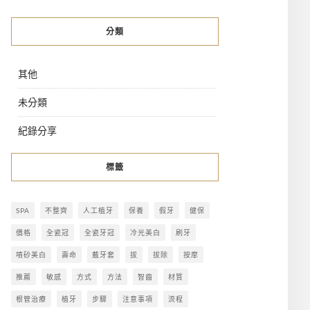
分類
其他
未分類
紀錄分享
標籤
SPA
不整齊
人工植牙
保養
假牙
健保
價格
全瓷冠
全瓷牙冠
冷光美白
刷牙
噴砂美白
壽命
戴牙套
拔
拔除
按摩
推薦
敏感
方式
方法
智齒
材質
根管治療
植牙
步驟
注意事項
流程