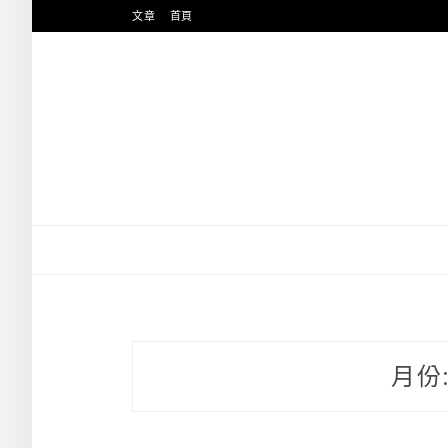
跳
文章
首頁
至
主
要
內
容
月份