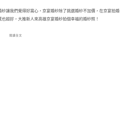
婚紗讓我們覺得好窩心，京宴婚紗除了挑選婚紗不加價，在京宴拍婚
感也超好，大推新人來高雄京宴婚紗拍個幸福的婚紗照！
閱讀全文