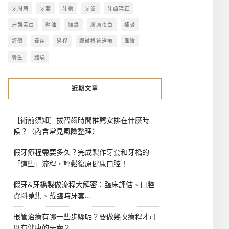
牙周病
牙套
牙橋
牙齒
牙齒矯正
牙齒美白
精油
維護
膠原蛋白
補骨
評價
費用
過程
顯微根管治療
風險
養生
體驗
近期文章
［術前須知］拔智齒時間推薦安排在什麼時
候？（內含常見風險整理）
假牙療程需要多久？完成製作牙套和牙橋的
「這些」流程，輕鬆復原健康口腔！
假牙&牙橋製做流程大解密：臨床評估、口腔
資料蒐集、戴臨時牙套…
根管治療有哪一些步驟呢？要做幾次療程才可
以有健康的牙齒？