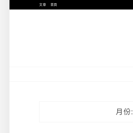
跳
文章
首頁
至
主
要
內
容
月份