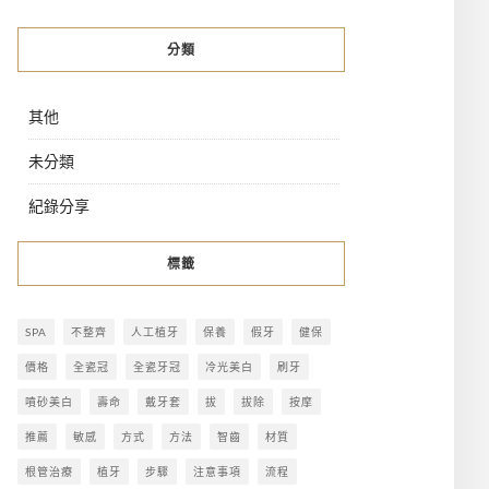
分類
其他
未分類
紀錄分享
標籤
SPA
不整齊
人工植牙
保養
假牙
健保
價格
全瓷冠
全瓷牙冠
冷光美白
刷牙
噴砂美白
壽命
戴牙套
拔
拔除
按摩
推薦
敏感
方式
方法
智齒
材質
根管治療
植牙
步驟
注意事項
流程