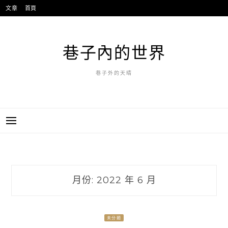
跳
文章
首頁
至
主
要
巷子內的世界
內
容
巷子外的天晴
月份:
2022 年 6 月
未分類