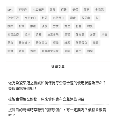
SPA
不整齊
人工植牙
保養
假牙
健保
價格
全瓷冠
全瓷牙冠
冷光美白
刷牙
噴砂美白
壽命
戴牙套
拔
拔除
按摩
推薦
敏感
方式
方法
智齒
材質
根管治療
植牙
步驟
注意事項
流程
牙周病
牙套
牙橋
牙齒
牙齒矯正
牙齒美白
精油
維護
膠原蛋白
補骨
評價
費用
過程
顯微根管治療
風險
養生
體驗
近期文章
做完全瓷牙冠之後該如何保持牙套最合適的使用狀態及壽命？
幾個重點讓你知！
拔智齒價格全解秘，原來健保費有含蓋這些項目
拔智齒的時候時常聽到的膠原蛋白，有一定要嗎？價格會很貴
嗎？