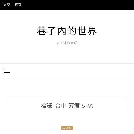
跳
文章
首頁
至
主
要
巷子內的世界
內
容
巷子外的天晴
標籤:
台中 芳療 SPA
未分類