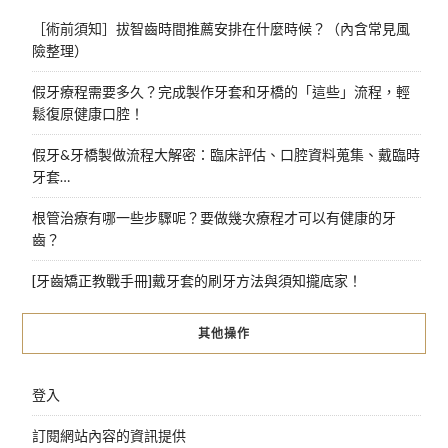
［術前須知］拔智齒時間推薦安排在什麼時候？（內含常見風
險整理）
假牙療程需要多久？完成製作牙套和牙橋的「這些」流程，輕
鬆復原健康口腔！
假牙&牙橋製做流程大解密：臨床評估、口腔資料蒐集、戴臨時
牙套…
根管治療有哪一些步驟呢？要做幾次療程才可以有健康的牙
齒？
[牙齒矯正教戰手冊]戴牙套的刷牙方法與須知攏底家！
其他操作
登入
訂閱網站內容的資訊提供