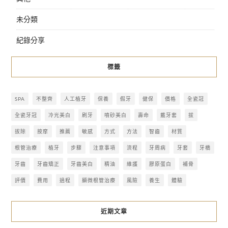
未分類
紀錄分享
標籤
SPA
不整齊
人工植牙
保養
假牙
健保
價格
全瓷冠
全瓷牙冠
冷光美白
刷牙
噴砂美白
壽命
戴牙套
拔
拔除
按摩
推薦
敏感
方式
方法
智齒
材質
根管治療
植牙
步驟
注意事項
流程
牙周病
牙套
牙橋
牙齒
牙齒矯正
牙齒美白
精油
維護
膠原蛋白
補骨
評價
費用
過程
顯微根管治療
風險
養生
體驗
近期文章