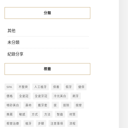
分類
其他
未分類
紀錄分享
標籤
SPA
不整齊
人工植牙
保養
假牙
健保
價格
全瓷冠
全瓷牙冠
冷光美白
刷牙
噴砂美白
壽命
戴牙套
拔
拔除
按摩
推薦
敏感
方式
方法
智齒
材質
根管治療
植牙
步驟
注意事項
流程