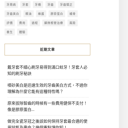
牙周病
牙套
牙橋
牙齒
牙齒矯正
牙齒美白
精油
維護
膠原蛋白
補骨
評價
費用
過程
顯微根管治療
風險
養生
體驗
近期文章
戴牙套不細心刷牙易得到滿口蛀牙！牙套人必
知的刷牙秘訣
噴砂美白是迅速生效的牙齒美白方式，不過你
理解為什麼它能有這種特性嗎？
原來拔除智齒的時候有一些費用健保不支付！
像是膠原蛋白…
做完全瓷牙冠之後該如何保持牙套最合適的使
用狀態及壽命？幾個重點讓你知！