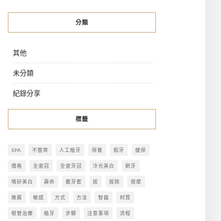
分類
其他
未分類
紀錄分享
標籤
SPA
不整齊
人工植牙
保養
假牙
健保
價格
全瓷冠
全瓷牙冠
冷光美白
刷牙
噴砂美白
壽命
戴牙套
拔
拔除
按摩
推薦
敏感
方式
方法
智齒
材質
根管治療
植牙
步驟
注意事項
流程