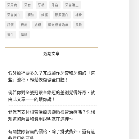
牙周病
牙套
牙橋
牙齒
牙齒矯正
牙齒美白
精油
維護
膠原蛋白
補骨
評價
費用
過程
顯微根管治療
風險
養生
體驗
近期文章
假牙療程要多久？完成製作牙套和牙橋的「這
些」流程，輕鬆恢復健全口腔！
倘若你對全瓷冠跟全鋯冠的差別覺得好奇，就
由此文章一一的跟你說！
健保有支付根管治療與顯微根管治療嗎？你想
知道的解答和費用說明就在這裡～
有關拔除智齒的價格，除了掛號費外，還有這
些費用的可能