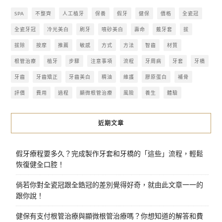
SPA
不整齊
人工植牙
保養
假牙
健保
價格
全瓷冠
全瓷牙冠
冷光美白
刷牙
噴砂美白
壽命
戴牙套
拔
拔除
按摩
推薦
敏感
方式
方法
智齒
材質
根管治療
植牙
步驟
注意事項
流程
牙周病
牙套
牙橋
牙齒
牙齒矯正
牙齒美白
精油
維護
膠原蛋白
補骨
評價
費用
過程
顯微根管治療
風險
養生
體驗
近期文章
假牙療程要多久？完成製作牙套和牙橋的「這些」流程，輕鬆
恢復健全口腔！
倘若你對全瓷冠跟全鋯冠的差別覺得好奇，就由此文章一一的
跟你說！
健保有支付根管治療與顯微根管治療嗎？你想知道的解答和費