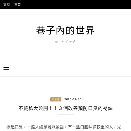
跳
文章
首頁
至
主
要
巷子內的世界
內
容
巷子外的天晴
2020-12-30
未分類
不藏私大公開！！３個改善預防口臭的祕訣
提起口臭，一般人總是難以啟齒，有一些口腔味道較重的人，光