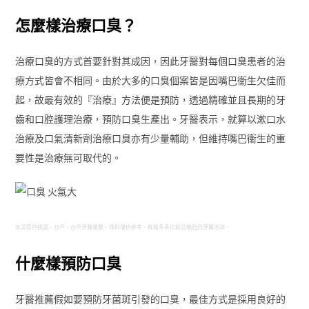
怎麼樣治療口臭？
治療口臭的方式首要針對其成因，因此牙醫對每個口臭患者的治
療方式皆會不相同。由於大多的口臭個案皆是因嘴巴衞生欠佳而
起，故最有效的『治療』方法便是預防，透過精確並且長期的牙
齒和口腔護理治療，預防口臭生產出。牙醫表示，就算以漱口水
治療及口氣清新劑治療口臭亦有少量輔助，但維持嘴巴衞生的重
要性是治療無可取代的。
本文提供桃園、台中、台中牙醫彙整，資料僅供參考，推薦多多比較且親自向牙醫洽詢。
什麼樣預防口臭
牙醫推薦假如要預防牙菌斑引發的口臭，最佳方式是採用良好的