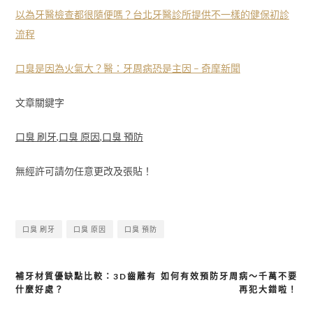
以為牙醫檢查都很隨便嗎？台北牙醫診所提供不一樣的健保初診
流程
口臭是因為火氣大？醫：牙周病恐是主因 – 奇摩新聞
文章關鍵字
口臭 刷牙
,
口臭 原因
,
口臭 預防
無經許可請勿任意更改及張貼！
口臭 刷牙
口臭 原因
口臭 預防
補牙材質優缺點比較：3D齒雕有
如何有效預防牙周病～千萬不要
文
什麼好處？
再犯大錯啦！
章