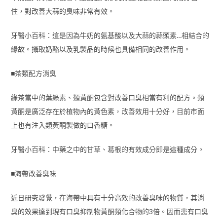
住，對改善大蒜的臭味非常有效。
牙醫小百科：這是因為牛奶的氨基酸以及大蒜的蒜頭素…相結合的
緣故。攝取奶酪以及乳製品的時候也具備相同的改善作用。
■茶類配方消臭
綠茶當中的葉綠素、類黃酮包含對改善口臭相當有利的配方。類
黃酮是廣泛存在於植物內的黃色素，改善效用十分好，目前市面
上也有注入類黃酮製做的口香糖。
牙醫小百科：中藥之中的甘草、葛根的有效成分即是這種成分。
■海帶改善臭味
近日研究發覺，在海帶中具有十分高效的改善臭味的物質，其消
臭的效果達到現有口臭抑制物黃酮類化合物的3倍。因而患有口臭