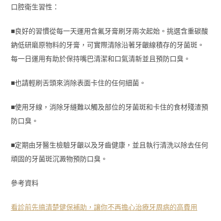
口腔衛生習性：
■良好的習慣從每一天運用含氟牙膏刷牙兩次起始。挑選含重碳酸
鈉低研磨原物料的牙膏，可實際清除沿著牙齦線積存的牙菌斑。
每一日運用有助於保持嘴巴清潔和口氣清新並且預防口臭。
■也請輕刷舌頭來消除表面卡住的任何細菌。
■使用牙線，消除牙縫難以觸及部位的牙菌斑和卡住的食材殘渣預
防口臭。
■定期由牙醫生檢驗牙齦以及牙齒健康，並且執行清洗以除去任何
頑固的牙菌斑沉澱物預防口臭。
參考資料
看診前先搞清楚健保補助，讓你不再擔心治療牙周病的高費用