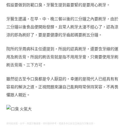
假設要做到防範口臭，牙醫生提到最要緊的是要用心刷牙。
牙醫生建議，在早、中、晚三餐以後的三分鐘之內要刷牙，由於
三分鐘以後食品便開始發酵。且常人刷牙太漫不經心了，認為涼
涼的即為刷好了，要是要健康的牙齒起碼要刷五分鐘。
院所的牙周病科主任還提到，所說的認真刷牙，還要含牙線的運
用及刷舌背。所說的刷舌背就是指不用用牙膏，只需要使用牙刷
刷舌背兩、三下方可。
雖然從古至今口臭都是令人厭惡的，幸運的是現代人已經具有有
容易的解決之道。正視問題來讓自己能夠時常保持笑容，不再畏
懼跟人親近。
資料經高雄、台中、桃園牙醫彙整，資料僅供參考，推薦多多比較並且親自向牙醫洽詢。