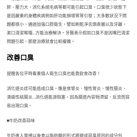
胖、壓力大、消化系統毛病等都可能引起口臭。口臭很少狀態下
是因嚴重的身體疾病例如肝功能損壞等等引發；大多數狀況下問
題都很小，通過加強口腔衛生，譬如刷乾淨舌頭表層以及牙齦，
漱口清潔喉嚨…方能治療解決。牙醫表示假如口臭不是因嘴巴清潔
問題引起，那麽治療就會比較複雜。
改善口臭
提醒各位平時看重個人衛生口臭也能靠飲食改善！
消化道炎症可能造成口臭。像是食管炎、慢性胃炎、慢性腸炎、
潰瘍性結腸炎…消化道能源阻塞，因為腸道內容物滯留、反流而容
易出現口臭。
■牛奶改善蒜味
牛奶進入胃裡以後會以脂肪臘的形式將變成惡臭原因的成分包