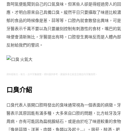
靠呵氣便能聞到自己的口氣臭味，但某些人卻是得經過旁人的回
應，才明白原來自己具備口臭。縱然平日只要攝取了味道比較濃
郁的食品的時候像是蔥、蒜等等，口腔內就會散發出異味，可是
牙醫表示千萬不要以為只要嚴刻控制有刺激性的食材，嘴巴的氣
味便會清新無比，牙醫提出有時，口腔發生異味反而是人體內部
反射給我們的警訊。
資料經新北、新北、台中牙醫彙整，資料僅供參考，建議多多比較並且親自向牙醫詢問。
口臭介紹
口臭代表人張開口腔時發出的臭味通常視為一個表面的病徵。牙
醫表示其原因能有滿多種，大多來自口腔的問題，比方蛀牙及牙
周病，亦有可能因為扁桃腺結石，或是由於吃了味道較重的食物
『像是蒜頭、洋蔥、肉類、魚類以及起士…』。吸菸、醉酒、肥