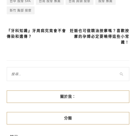
台中 按摩 SPA
台南 按摩 推薦
台南 肩頸 按摩
按摩 推薦
新竹 胸部 按摩
『牙科知識』牙周病究竟會不會
妊娠也可做精油按摩嗎？喜歡按
文
傳染和遺傳？
摩的孕婦必定要曉得這些小常
章
識！
導
覽
關於我：
分類