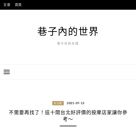
跳
文章
首頁
至
主
要
巷子內的世界
內
容
巷子外的天晴
2021-07-13
未分類
不需要再找了！這十間台北好評價的按摩店家讓你參
考～