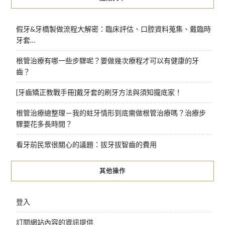
假牙&牙橋製做流程大解密：臨床評估、口腔資料蒐集、戴臨時
牙套…
根管治療有哪一些步驟呢？要做幾次療程才可以有健康的牙
齒？
[牙齒矯正教戰手冊]戴牙套的刷牙方法與須知攏底家！
根管治療總整理－我的蛀牙情形到底需做根管治療嗎？治療步
驟要花多長時間？
看牙前民眾很關心的議題：拔牙拔智齒的費用
其他操作
登入
訂閱網站內容的資訊提供