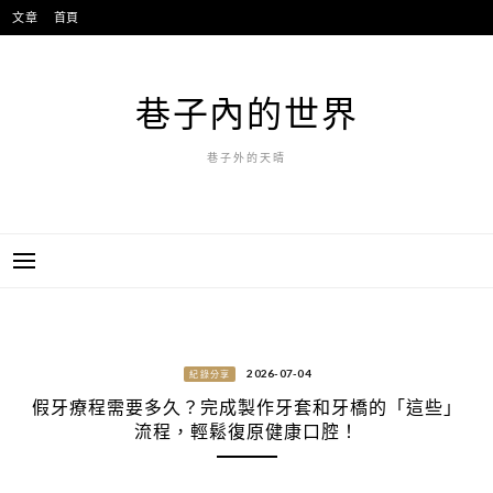
跳
文章
首頁
至
主
要
巷子內的世界
內
容
巷子外的天晴
2026-07-04
紀錄分享
假牙療程需要多久？完成製作牙套和牙橋的「這些」
流程，輕鬆復原健康口腔！