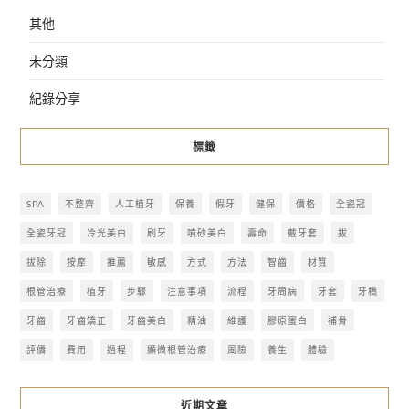
其他
未分類
紀錄分享
標籤
SPA
不整齊
人工植牙
保養
假牙
健保
價格
全瓷冠
全瓷牙冠
冷光美白
刷牙
噴砂美白
壽命
戴牙套
拔
拔除
按摩
推薦
敏感
方式
方法
智齒
材質
根管治療
植牙
步驟
注意事項
流程
牙周病
牙套
牙橋
牙齒
牙齒矯正
牙齒美白
精油
維護
膠原蛋白
補骨
評價
費用
過程
顯微根管治療
風險
養生
體驗
近期文章