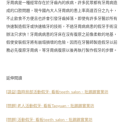
牙周病是一種經常存在於牙齒內的疾病，許多民眾都有牙周病造
成的口腔問題，現今國內大人牙周病的患上率高達百分之九十，
不止飲食不方便且也許會引發牙齒掉落。即使有許多牙醫診所有
快速製造假牙或快速植牙的技術，不過牙周病病患的假牙手術沒
辦法只求快！牙周病病患的牙床在沒有復原之前像柔軟的地基，
假使安裝假牙將有崩塌損壞的危險，因而在牙醫師製造假牙以前
務必先復原牙周病，等牙周病復原以後再執行製作假牙的步驟。
延伸閱讀
[請益] 臨時局部活動假牙- 看板teeth_salon – 批踢踢實業坊
[問題] 老人活動假牙- 看板Taoyuan – 批踢踢實業坊
[問題] 活動假牙- 看板teeth_salon – 批踢踢實業坊