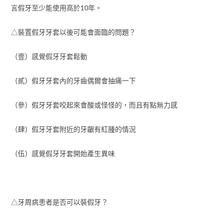
言假牙至少能使用高於10年。
△裝置假牙牙套以後可能會面臨的問題？
（壹）感覺假牙牙套鬆動
（貳）假牙牙套內的牙齒偶爾會抽痛一下
（參）假牙牙套咬起來會酸或怪怪的，而且有點無力感
（肆）假牙牙套附近的牙齦有紅腫的情況
（伍）感覺假牙牙套開始產生異味
△牙周病患者是否可以裝假牙？