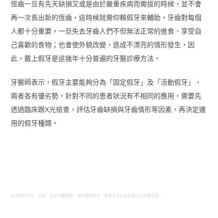
恆齒一旦有先天缺損又或是由於嚴重疾病而需拔的時候，並不會
再一次長出新的恆齒，這時候就需仰賴假牙來輔助。牙齒對每個
人都十分重要，一旦失去牙齒人們不但無法正常的進食、享受自
己喜歡的食物；也會使外貌改變，造成不漂亮的情形發生，因
此，戴上假牙是這幾年十分普遍的牙醫診療方法。
牙醫師表示，假牙主要能夠分為「固定假牙」及「活動假牙」，
兩者各有優劣勢，針對不同的患者狀況有不相同的應用，需要先
透過臨床跟X光檢查，評估牙齒缺損與牙齒情形等因素，再決定運
用的假牙種類。
本文提供台中、高雄、台中牙醫彙整，資料僅供參考，推薦多多比較且親自向牙醫諮詢。