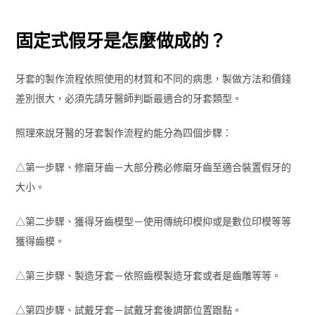
固定式假牙是怎麼做成的？
牙套的製作流程依照使用的材質和不同的病患，製做方法和價錢
差別很大，必須先請牙醫師判斷最適合的牙套類型。
照理來說牙醫的牙套製作流程約能分為四個步驟：
△第一步驟、修磨牙齒－大部分務必修磨牙齒至適合裝置假牙的
大小。
△第二步驟、獲得牙齒模型－使用傳統印模抑或是數位印模等等
獲得齒模。
△第三步驟、製造牙套－依照齒模製造牙套或者是齒雕等等。
△第四步驟、試戴牙套－試戴牙套後調節位置跟黏。