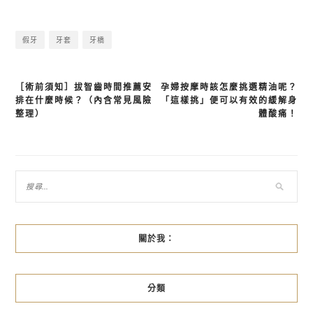
假牙
牙套
牙橋
［術前須知］拔智齒時間推薦安
孕婦按摩時該怎麼挑選精油呢？
文
排在什麼時候？（內含常見風險
「這樣挑」便可以有效的緩解身
章
整理）
體酸痛！
導
覽
關於我：
分類