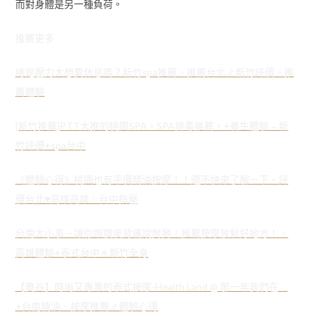
而對身體是另一種負荷。
推薦更多
總是壓力大想要休息嗎？新竹spa推薦。推薦台北∥新竹評價。推
薦體驗
[新竹推薦]PTT大推的桃園SPA。SPA排毒推薦。+養生體驗→新
竹評價+spa台中
《體驗心得》桃園也有平價精油按摩！！還不快來了解一下。評
價台北♥高雄高雄︱台中指壓
台南大小事－讓你跟腰痠背痛說掰掰！推薦按摩放鬆好地方！。
高雄體驗+泰式台中＊新竹全身
【曼谷】時尚又專業的泰式按摩-Health Land @ 那一年我們在 …
+台南精油．按摩推薦∥體驗心得