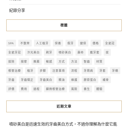
紀錄分享
標籤
SPA
不整齊
人工植牙
保養
假牙
健保
價格
全瓷冠
全瓷牙冠
冷光美白
刷牙
噴砂美白
壽命
戴牙套
拔
拔除
按摩
推薦
敏感
方式
方法
智齒
材質
根管治療
植牙
步驟
注意事項
流程
牙周病
牙套
牙橋
牙齒
牙齒矯正
牙齒美白
精油
維護
膠原蛋白
補骨
評價
費用
過程
顯微根管治療
風險
養生
體驗
近期文章
噴砂美白是迅速生效的牙齒美白方式，不過你理解為什麼它能