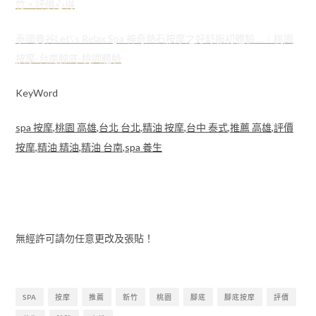
竹。評價心得
泰國曼谷Let\’s Relax Spa 神奇熱石按摩之好舒服初體驗 …︱桃園
按摩-台南腳底-桃園體驗
KeyWord
spa 按摩
,
桃園 高雄
,
台北 台北
,
精油 按摩
,
台中 泰式
,
推薦 高雄
,
評價
按摩
,
精油 精油
,
精油 台南
,
spa 養生
無經許可請勿任意更改及張貼！
SPA
按摩
推薦
新竹
桃園
腳底
腳底按摩
評價