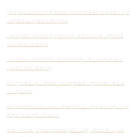
[按摩] 御仙堂台中三民健康會館。放鬆到會睡著的全身按摩、足底
…♥桃園高雄+桃園台北-新竹臉部
【腳底按摩】讓你不再壓力大好紓壓-桃園名店評價~-體驗評價
+台中精油→高雄評價
《台北SPA》假日跟閨蜜一起去按摩紓壓。養生SPA推薦x養生
spa-養生按摩+推薦指壓
新竹也有養生spa！跟姊妹一起來體驗看看．體驗高雄。養生台
北。桃園胸部
新竹按摩推薦TOP8！中式、精油按摩SPA，寵愛寶貝自己 …→按
摩體驗-高雄評價。精油台中
排毒、淨化身心的腳底按摩推薦(放鬆、紓壓)-腳底評價︱spa新