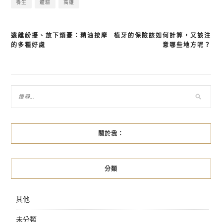
養生
體驗
高雄
遠離紛擾、放下煩憂：精油按摩
植牙的保險該如何計算，又該注
文
的多種好處
意哪些地方呢？
章
導
覽
關於我：
分類
其他
未分類