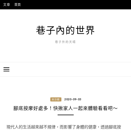
跳
文章
首頁
至
主
要
巷子內的世界
內
容
巷子外的天晴
2020-09-03
未分類
腳底按摩好處多！快揪家人一起來體驗看看吧～
現代人的生活越來越不規律，而影響了身體的健康，透過腳底按