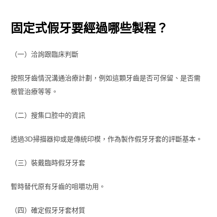
固定式假牙要經過哪些製程？
（一）洽詢跟臨床判斷
按照牙齒情況溝通治療計劃，例如這顆牙齒是否可保留、是否需
根管治療等等。
（二）搜集口腔中的資訊
透過3D掃描器抑或是傳統印模，作為製作假牙牙套的評斷基本。
（三）裝戴臨時假牙牙套
暫時替代原有牙齒的咀嚼功用。
（四）確定假牙牙套材質