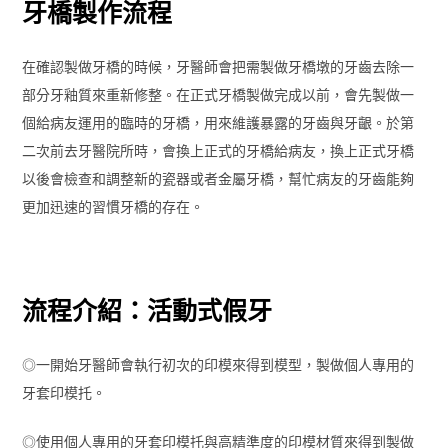
牙橋製作流程
在確認製做牙橋的時候，牙醫師會把需製做牙橋墩的牙齒去除一
部分牙釉質來重新修整。在正式牙橋製做完成以前，會先製做一
個給病友運用的臨時的牙橋，用來維護暴露的牙齒與牙齦。於第
二次前去牙醫院所時，會換上正式的牙橋給病友，換上正式牙橋
以後會檢查和調整新的瓷器或者金屬牙橋，幫忙病友的牙齒能夠
更加迅速的習慣牙橋的存在。
流程介紹：活動式假牙
◎一開始牙醫師會執行初次的印模來得到模型，製做個人專用的
牙套印模托。
◎使用個人專用的牙套印模托與高精準度的印模材質來得到製做