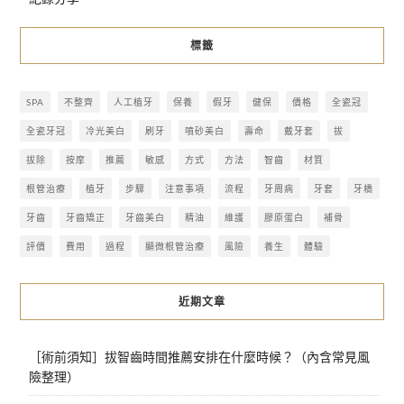
標籤
SPA
不整齊
人工植牙
保養
假牙
健保
價格
全瓷冠
全瓷牙冠
冷光美白
刷牙
噴砂美白
壽命
戴牙套
拔
拔除
按摩
推薦
敏感
方式
方法
智齒
材質
根管治療
植牙
步驟
注意事項
流程
牙周病
牙套
牙橋
牙齒
牙齒矯正
牙齒美白
精油
維護
膠原蛋白
補骨
評價
費用
過程
顯微根管治療
風險
養生
體驗
近期文章
［術前須知］拔智齒時間推薦安排在什麼時候？（內含常見風
險整理）