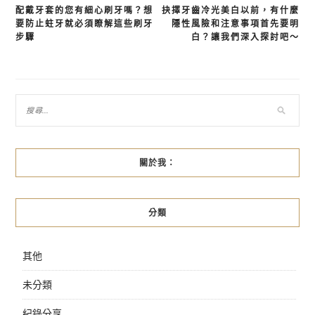
配戴牙套的您有細心刷牙嗎？想
抉擇牙齒冷光美白以前，有什麼
文
要防止蛀牙就必須瞭解這些刷牙
隱性風險和注意事項首先要明
章
步驟
白？讓我們深入探討吧～
導
覽
關於我：
分類
其他
未分類
紀錄分享