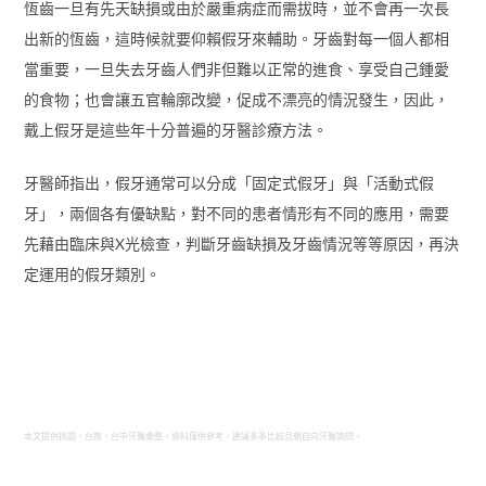
恆齒一旦有先天缺損或由於嚴重病症而需拔時，並不會再一次長
出新的恆齒，這時候就要仰賴假牙來輔助。牙齒對每一個人都相
當重要，一旦失去牙齒人們非但難以正常的進食、享受自己鍾愛
的食物；也會讓五官輪廓改變，促成不漂亮的情況發生，因此，
戴上假牙是這些年十分普遍的牙醫診療方法。
牙醫師指出，假牙通常可以分成「固定式假牙」與「活動式假
牙」，兩個各有優缺點，對不同的患者情形有不同的應用，需要
先藉由臨床與X光檢查，判斷牙齒缺損及牙齒情況等等原因，再決
定運用的假牙類別。
本文提供桃園、台南、台中牙醫彙整，資料僅供參考，建議多多比較且親自向牙醫詢問。