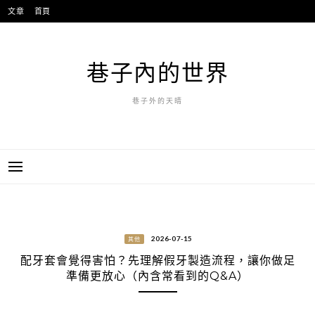
跳
文章
首頁
至
主
要
巷子內的世界
內
容
巷子外的天晴
2026-07-15
其他
配牙套會覺得害怕？先理解假牙製造流程，讓你做足
準備更放心（內含常看到的Q&A）