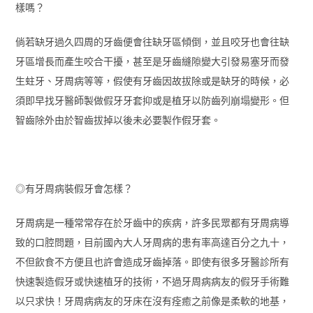
樣嗎？
倘若缺牙過久四周的牙齒便會往缺牙區傾倒，並且咬牙也會往缺
牙區增長而產生咬合干擾，甚至是牙齒縫隙變大引發易塞牙而發
生蛀牙、牙周病等等，假使有牙齒因故拔除或是缺牙的時候，必
須即早找牙醫師製做假牙牙套抑或是植牙以防齒列崩塌變形。但
智齒除外由於智齒拔掉以後未必要製作假牙套。
◎有牙周病裝假牙會怎樣？
牙周病是一種常常存在於牙齒中的疾病，許多民眾都有牙周病導
致的口腔問題，目前國內大人牙周病的患有率高達百分之九十，
不但飲食不方便且也許會造成牙齒掉落。即使有很多牙醫診所有
快速製造假牙或快速植牙的技術，不過牙周病病友的假牙手術難
以只求快！牙周病病友的牙床在沒有痊癒之前像是柔軟的地基，