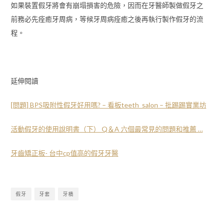
如果裝置假牙將會有崩塌損害的危險，因而在牙醫師製做假牙之
前務必先痊癒牙周病，等候牙周病痊癒之後再執行製作假牙的流
程。
延伸閱讀
[問題] BPS吸附性假牙好用嗎? – 看板teeth_salon – 批踢踢實業坊
活動假牙的使用說明書（下） Q＆A 六個最常見的問題和推薦 …
牙齒矯正板- 台中cp值高的假牙牙醫
假牙
牙套
牙橋