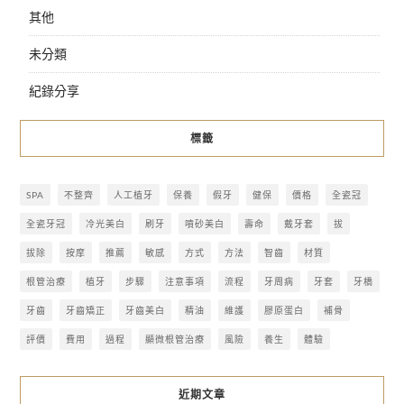
其他
未分類
紀錄分享
標籤
SPA
不整齊
人工植牙
保養
假牙
健保
價格
全瓷冠
全瓷牙冠
冷光美白
刷牙
噴砂美白
壽命
戴牙套
拔
拔除
按摩
推薦
敏感
方式
方法
智齒
材質
根管治療
植牙
步驟
注意事項
流程
牙周病
牙套
牙橋
牙齒
牙齒矯正
牙齒美白
精油
維護
膠原蛋白
補骨
評價
費用
過程
顯微根管治療
風險
養生
體驗
近期文章