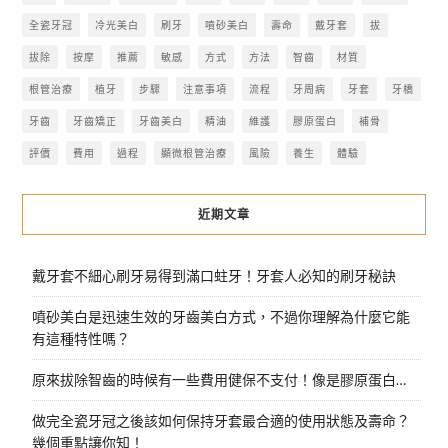
全瓷牙冠
冷光美白
刷牙
噴砂美白
壽命
戴牙套
拔
拔除
按摩
推薦
敏感
方式
方法
智齒
材質
根管治療
植牙
步驟
注意事項
流程
牙周病
牙套
牙橋
牙齒
牙齒矯正
牙齒美白
精油
維護
膠原蛋白
補骨
評價
費用
過程
顯微根管治療
風險
養生
體驗
近期文章
戴牙套不細心刷牙易得到滿口蛀牙！牙套人必知的刷牙秘訣
噴砂美白是迅速生效的牙齒美白方式，不過你理解為什麼它能
有這種特性嗎？
原來拔除智齒的時候有一些費用健保不支付！像是膠原蛋白…
做完全瓷牙冠之後該如何保持牙套最合適的使用狀態及壽命？
幾個重點讓你知！