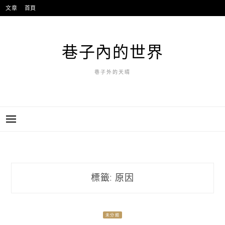
跳
文章
首頁
至
主
要
巷子內的世界
內
容
巷子外的天晴
標籤:
原因
未分類