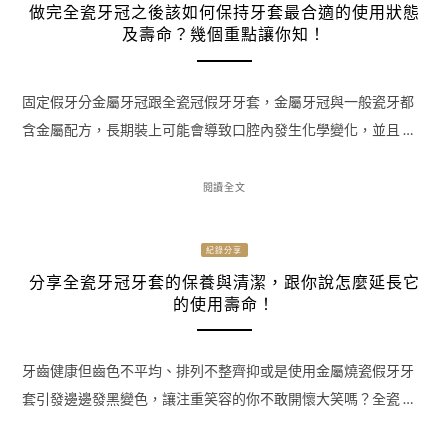
做完全瓷牙冠之後該如何保持牙套最合適的使用狀態
及壽命？幾個重點讓你知！
固定假牙分金屬牙冠跟全瓷冠假牙牙套，金屬牙冠與一般瓷牙都
含金屬配方，長期裝上可能會導致口腔內發生化學變化，並且 …
閱讀全文
紀錄分享
分享全瓷牙冠牙套的保養與清潔，跟你說怎麼延長它
的使用壽命！
牙齒健康但齒色不平均、排列不整齊抑或是使用金屬燒瓷假牙牙
套引發邊邊發黑變色，讓注重笑容的你不敢開懷大笑嗎？全瓷 …