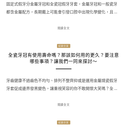
固定式假牙分金屬牙冠和全瓷冠假牙牙套，金屬牙冠和一般瓷牙
都含金屬配方，長期戴上可能會引發口腔中出現化學變化，且 …
閱讀全文
紀錄分享
全瓷牙冠有使用壽命嗎？那該如何用的更久？要注意
哪些事項？讓我們一同來探討～
牙齒健康不過齒色不均勻、排列不整齊抑或是運用金屬燒瓷假牙
牙套促成邊界發黑變色，讓重視笑容的你不敢開懷大笑嗎？全 …
閱讀全文
紀錄分享