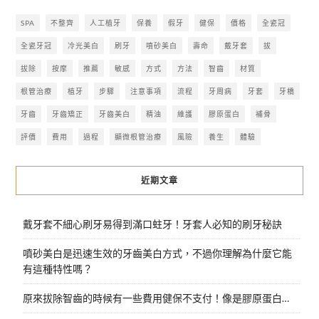
SPA
不整齊
人工植牙
保養
假牙
健保
價格
全瓷冠
全瓷牙冠
冷光美白
刷牙
噴砂美白
壽命
戴牙套
拔
拔除
按摩
推薦
敏感
方式
方法
智齒
材質
根管治療
植牙
步驟
注意事項
流程
牙周病
牙套
牙橋
牙齒
牙齒矯正
牙齒美白
精油
維護
膠原蛋白
補骨
評價
費用
過程
顯微根管治療
風險
養生
體驗
近期文章
戴牙套不細心刷牙易得到滿口蛀牙！牙套人必知的刷牙秘訣
噴砂美白是迅速生效的牙齒美白方式，不過你理解為什麼它能
有這種特性嗎？
原來拔除智齒的時候有一些費用健保不支付！像是膠原蛋白…