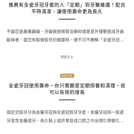
推薦有全瓷牙冠牙套的人「定期」到牙醫維護！配合
平時清潔，讓使用壽命更為長久
不論您是嚴重齲齒、牙齒做過根管治療抑或是意外撞擊造成牙齒
斷掉者，當您有製做假牙的需要時，便不可不瞭解「全瓷牙冠 …
閱讀全文
紀錄分享
全瓷牙冠使用壽命－你只需願意定期保養和清理，就
可以有效的增長
固定式假牙分為金屬牙冠與全瓷冠假牙牙套，金屬牙冠與一般瓷
牙皆含金屬成分，長久裝上或許會促成口腔之中出現化學變化 …