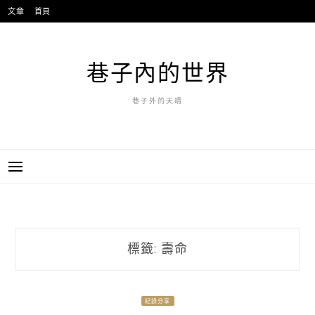
跳
文章
首頁
至
主
要
巷子內的世界
內
容
巷子外的天晴
標籤:
壽命
紀錄分享