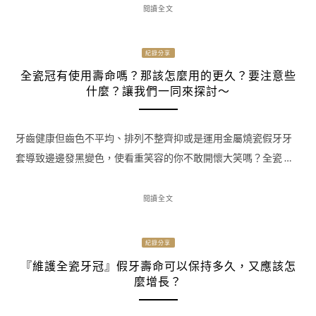
閱讀全文
紀錄分享
全瓷冠有使用壽命嗎？那該怎麼用的更久？要注意些
什麼？讓我們一同來探討～
牙齒健康但齒色不平均、排列不整齊抑或是運用金屬燒瓷假牙牙
套導致邊邊發黑變色，使看重笑容的你不敢開懷大笑嗎？全瓷 …
閱讀全文
紀錄分享
『維護全瓷牙冠』假牙壽命可以保持多久，又應該怎
麼增長？