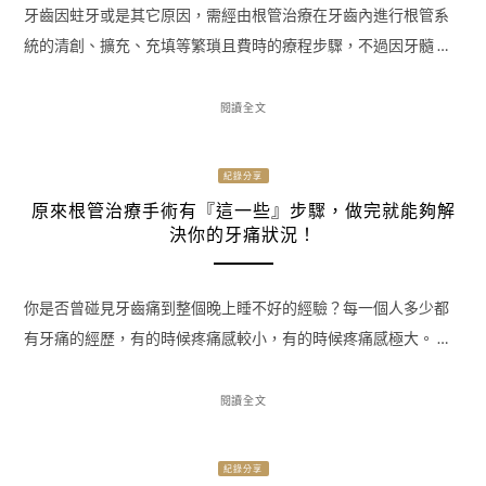
牙齒因蛀牙或是其它原因，需經由根管治療在牙齒內進行根管系
統的清創、擴充、充填等繁瑣且費時的療程步驟，不過因牙髓 …
閱讀全文
紀錄分享
原來根管治療手術有『這一些』步驟，做完就能夠解
決你的牙痛狀況！
你是否曾碰見牙齒痛到整個晚上睡不好的經驗？每一個人多少都
有牙痛的經歷，有的時候疼痛感較小，有的時候疼痛感極大。 …
閱讀全文
紀錄分享