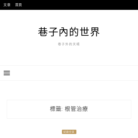
跳
文章
首頁
至
主
要
巷子內的世界
內
容
巷子外的天晴
標籤:
根管治療
紀錄分享