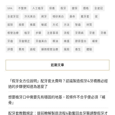
SPA
不整齊
人工植牙
保養
假牙
健保
價格
全瓷冠
全瓷牙冠
冷光美白
刷牙
噴砂美白
壽命
戴牙套
拔
拔除
按摩
推薦
敏感
方式
方法
智齒
材質
根管治療
植牙
步驟
注意事項
流程
牙周病
牙套
牙橋
牙齒
牙齒矯正
牙齒美白
精油
維護
膠原蛋白
補骨
評價
費用
過程
顯微根管治療
風險
養生
體驗
近期文章
「假牙全方位說明」配牙套太費時？認識製造假牙&牙橋務必經
過的步驟便知道為甚麼了
想要植牙口中需要先有穩固的地基，若條件不合乎便必須『補
骨』
配牙套教戰規定：提前瞭解製造流程&勤奮回去牙醫調整假牙才